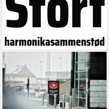
Stort
harmonikasammenstød