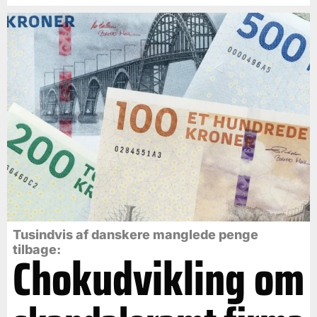
Tusindvis af danskere manglede penge
tilbage:
Chokudvikling om