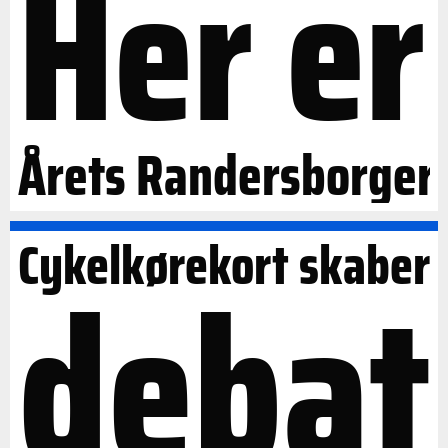
Her er
Årets Randersborger
Cykelkørekort skaber
debat