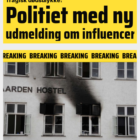
Politiet med ny
Tragisk dødsulykke:
udmelding om influencer
BREAKING
BREAKING
BREAKING
BREAKING
BREAK