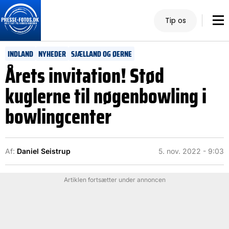
Tip os
INDLAND
NYHEDER
SJÆLLAND OG ØERNE
Årets invitation! Stød
kuglerne til nøgenbowling i
bowlingcenter
Af:
Daniel Seistrup
5. nov. 2022 - 9:03
Artiklen fortsætter under annoncen