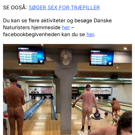
SE OGSÅ:
SØGER SEX FOR TRÆPILLER
Du kan se flere aktiviteter og besøge Danske
Naturisters hjemmeside
her
–
facebookbegivenheden kan du se
her
.