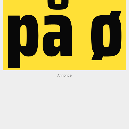
på ø
Annonce