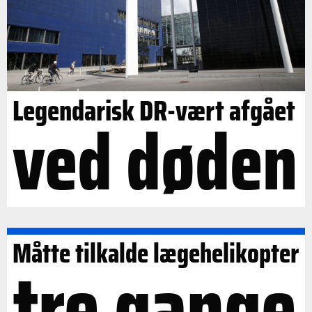
Legendarisk DR-vært afgået
ved døden
Måtte tilkalde lægehelikopter
tre gange