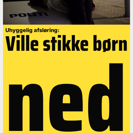
Uhyggelig afsløring:
Ville stikke børn
ned