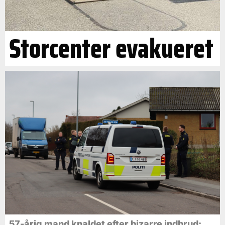
Storcenter evakueret
57-årig mand knaldet efter bizarre indbrud: