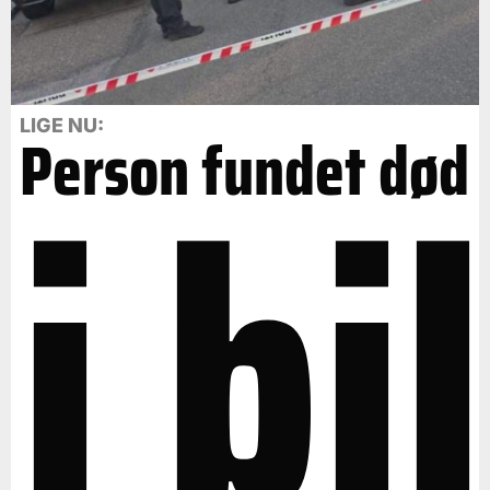
i bil
LIGE NU:
Person fundet død