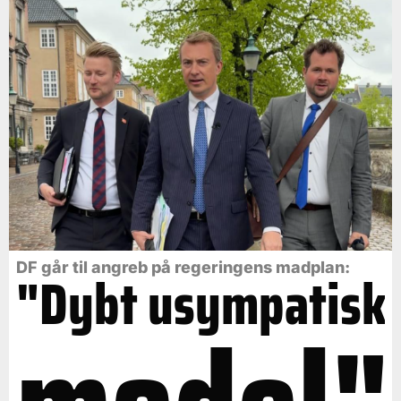
DF går til angreb på regeringens madplan:
"Dybt usympatisk