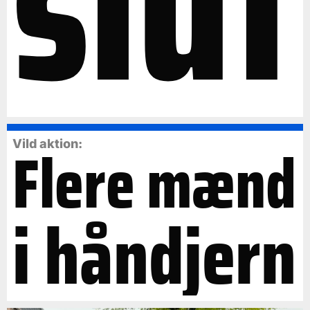
slut
Flere mænd
Vild aktion:
i håndjern