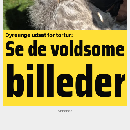
Se de voldsome
Dyreunge udsat for tortur:
billeder
Annonce