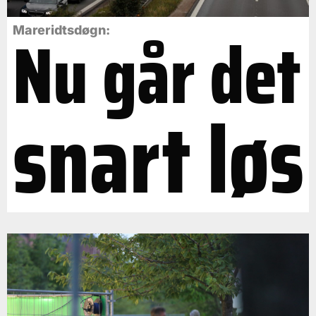
Nu går det
Mareridtsdøgn:
snart løs