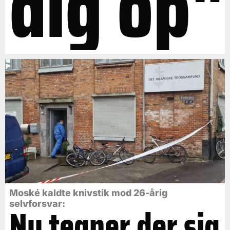
dig op"
Moské kaldte knivstik mod 26-årig
selvforsvar:
Nu tegner der sig