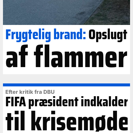
Frygtelig brand:
Opslugt
af flammer
Efter kritik fra DBU
FIFA præsident indkalder
til krisemøde