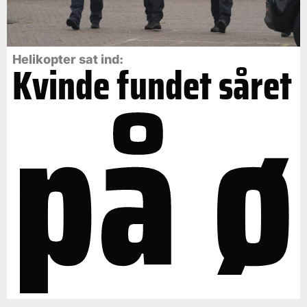
på ø
Helikopter sat ind:
Kvinde fundet såret