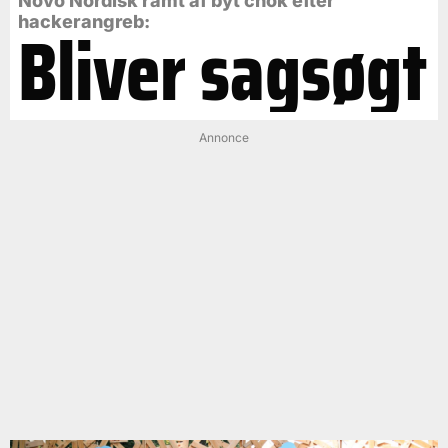
Novo Nordisk ramt af byt chok efter
Bliver sagsøgt
hackerangreb:
Annonce