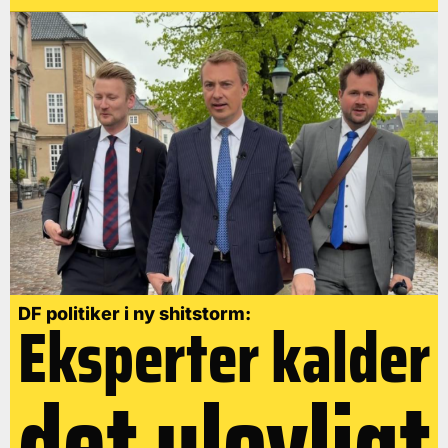
DF politiker i ny shitstorm:
Eksperter kalder
det ulovligt