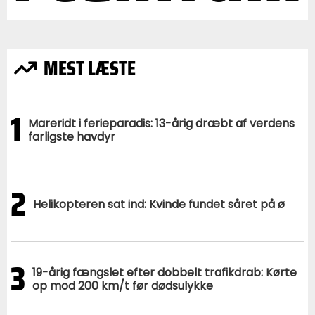
MEST LÆSTE
1
Mareridt i ferieparadis: 13-årig dræbt af verdens
farligste havdyr
2
Helikopteren sat ind: Kvinde fundet såret på ø
3
19-årig fængslet efter dobbelt trafikdrab: Kørte
op mod 200 km/t før dødsulykke