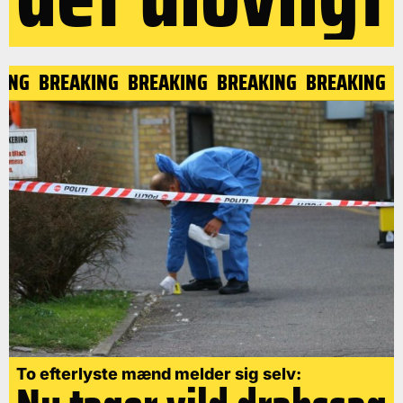
ING
BREAKING
BREAKING
BREAKING
BREAKING
B
To efterlyste mænd melder sig selv: