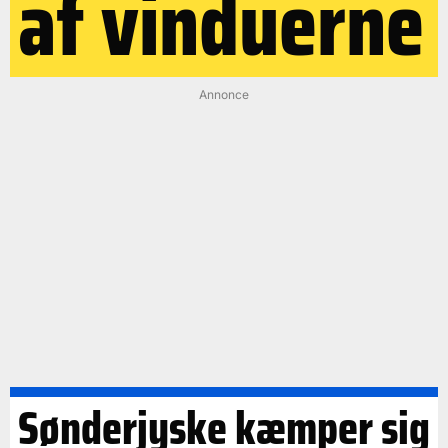
af vinduerne
Annonce
Sønderjyske kæmper sig