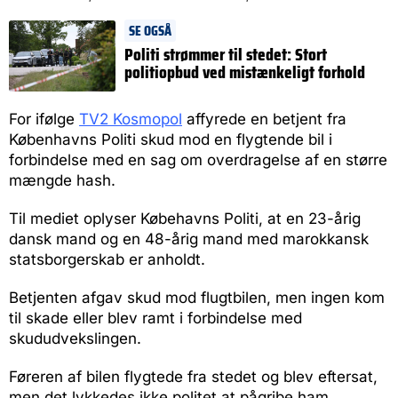
SE OGSÅ
Politi strømmer til stedet: Stort
politiopbud ved mistænkeligt forhold
For ifølge
TV2 Kosmopol
affyrede en betjent fra
Københavns Politi skud mod en flygtende bil i
forbindelse med en sag om overdragelse af en større
mængde hash.
Til mediet oplyser Købehavns Politi, at en 23-årig
dansk mand og en 48-årig mand med marokkansk
statsborgerskab er anholdt.
Betjenten afgav skud mod flugtbilen, men ingen kom
til skade eller blev ramt i forbindelse med
skududvekslingen.
Føreren af bilen flygtede fra stedet og blev eftersat,
men det lykkedes ikke politet at pågribe ham.