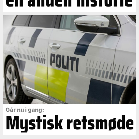
Går nu i gang:
Mystisk retsmøde