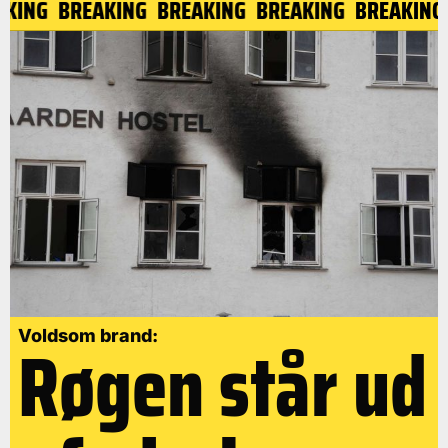
KING
BREAKING
BREAKING
BREAKING
BREAKING
Røgen står ud
Voldsom brand: