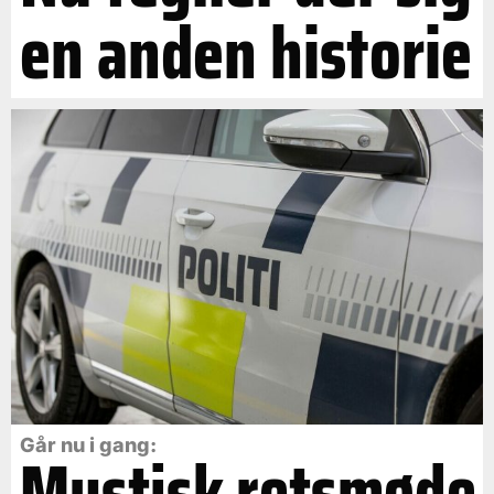
en anden historie
Går nu i gang:
Mystisk retsmøde