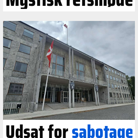
Udsat for
sabotage