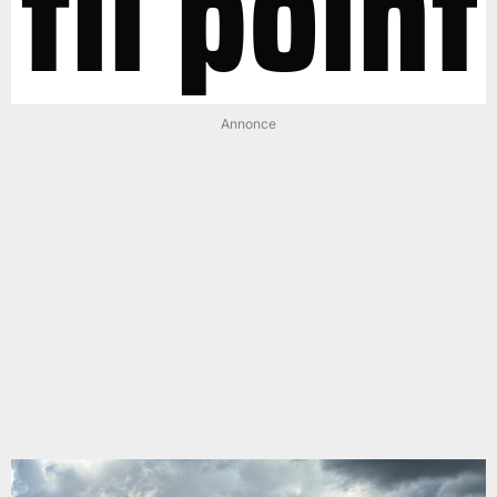
til point
Annonce