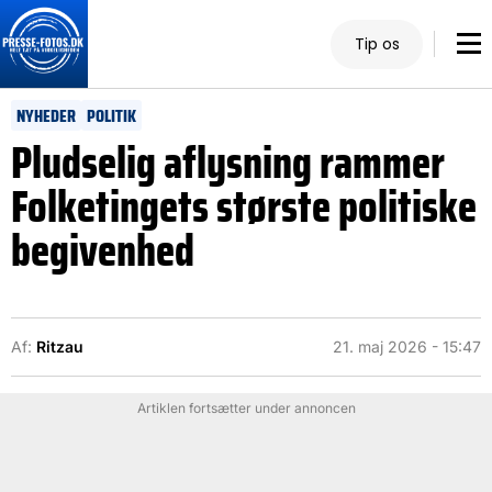
Tip os
NYHEDER
POLITIK
Pludselig aflysning rammer
Folketingets største politiske
begivenhed
Af:
Ritzau
21. maj 2026 - 15:47
Artiklen fortsætter under annoncen