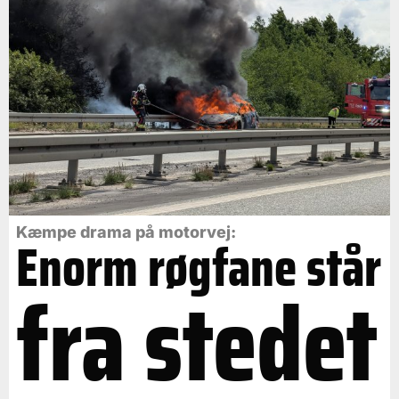
Kæmpe drama på motorvej:
Enorm røgfane står
fra stedet