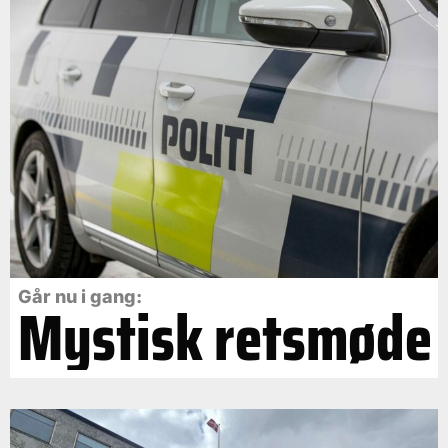
Går nu i gang:
Mystisk retsmøde