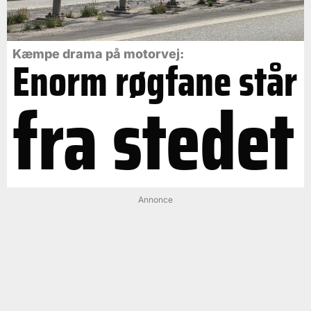
Kæmpe drama på motorvej:
Enorm røgfane står
fra stedet
Annonce