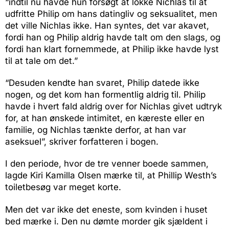
“indtil nu havde hun forsøgt at lokke Nichlas til at
udfritte Philip om hans datingliv og seksualitet, men
det ville Nichlas ikke. Han syntes, det var akavet,
fordi han og Philip aldrig havde talt om den slags, og
fordi han klart fornemmede, at Philip ikke havde lyst
til at tale om det.”
“Desuden kendte han svaret, Philip datede ikke
nogen, og det kom han formentlig aldrig til. Philip
havde i hvert fald aldrig over for Nichlas givet udtryk
for, at han ønskede intimitet, en kæreste eller en
familie, og Nichlas tænkte derfor, at han var
aseksuel”, skriver forfatteren i bogen.
I den periode, hvor de tre venner boede sammen,
lagde Kiri Kamilla Olsen mærke til, at Phillip Westh’s
toiletbesøg var meget korte.
Men det var ikke det eneste, som kvinden i huset
bed mærke i. Den nu dømte morder gik sjældent i