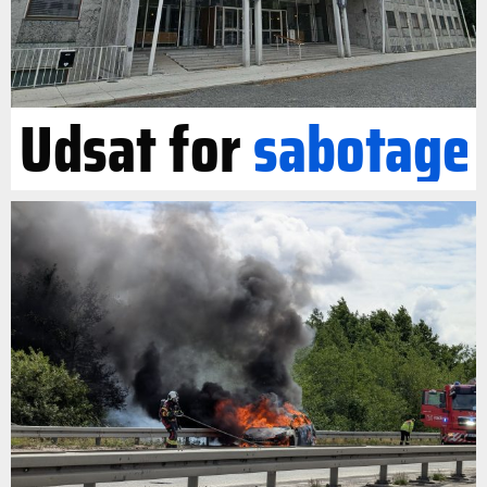
Udsat for
sabotage