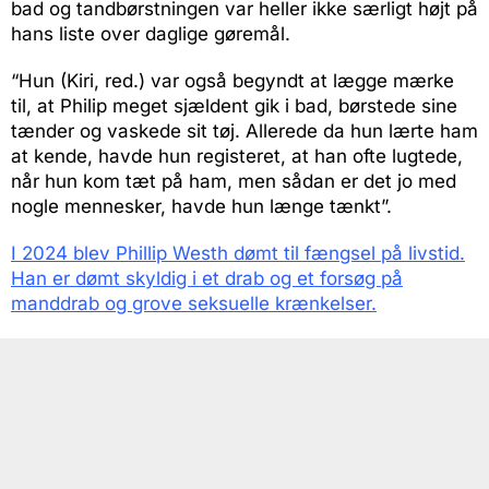
bad og tandbørstningen var heller ikke særligt højt på
hans liste over daglige gøremål.
“Hun (Kiri, red.) var også begyndt at lægge mærke
til, at Philip meget sjældent gik i bad, børstede sine
tænder og vaskede sit tøj. Allerede da hun lærte ham
at kende, havde hun registeret, at han ofte lugtede,
når hun kom tæt på ham, men sådan er det jo med
nogle mennesker, havde hun længe tænkt”.
I 2024 blev Phillip Westh dømt til fængsel på livstid.
Han er dømt skyldig i et drab og et forsøg på
manddrab og grove seksuelle krænkelser.