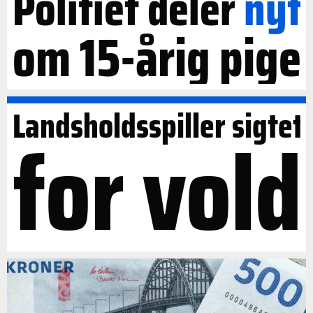
Politiet deler
nyt
om 15-årig pige
Landsholdsspiller sigtet
for vold