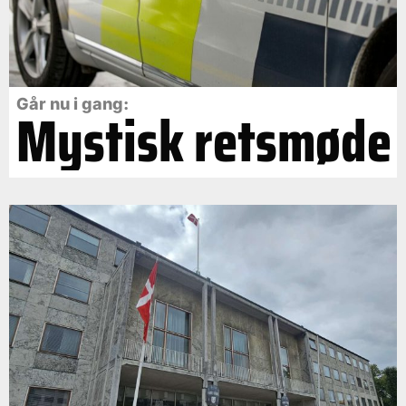
Går nu i gang:
Mystisk retsmøde