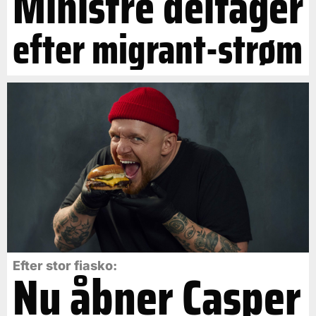
Ministre deltager
efter migrant-strøm
Efter stor fiasko:
Nu åbner Casper