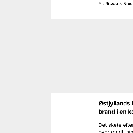
Af:
Ritzau
&
Nico
Østjyllands 
brand i en k
Det skete eft
overtændt, sig