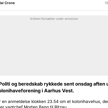
lai Crone
19
Artiklen fortsætter under annoncen
Politi og beredskab rykkede sent onsdag aften u
olonihaveforening i Aarhus Vest.
er en anmeldelse klokken 23.54 om et kolonihavehus, de
er vagtchef Morten Bang til Ritzau.