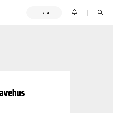
Tip os
havehus