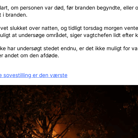
klart, om personen var død, før branden begyndte, eller
t i branden.
vet slukket over natten, og tidligt torsdag morgen venter
muligt at undersøge området, siger vagtchefen lidt efter 
 ikke har undersøgt stedet endnu, er det ikke muligt for v
ler andet om den afdøde.
 sovestilling er den værste