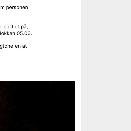
 om personen
 politiet på,
klokken 05.00.
agtchefen at