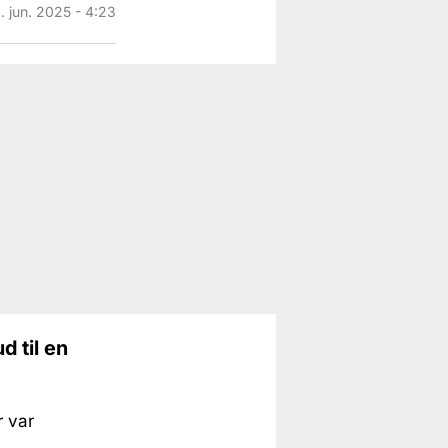
. jun. 2025 - 4:23
d til en
r var