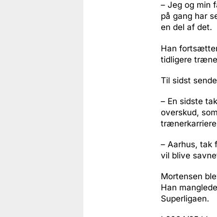
– Jeg og min f
på gang har se
en del af det.
Han fortsætte
tidligere træn
Til sidst send
– En sidste ta
overskud, som 
trænerkarriere
– Aarhus, tak 
vil blive savne
Mortensen blev
Han manglede d
Superligaen.