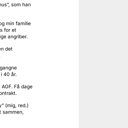
rhus”, som han
og min familie
 for et
ige angriber.
en det
.
organgne
i 40 år.
d AGF. Få dage
ontrakt.
y” (mig, red.)
vet sammen,