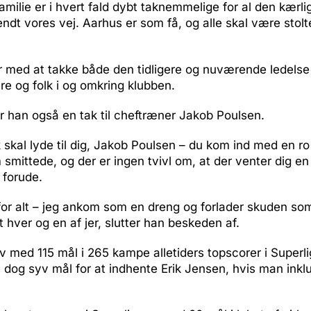
amilie er i hvert fald dybt taknemmelige for al den kærli
ndt vores vej. Aarhus er som få, og alle skal være stolt
r med at takke både den tidligere og nuværende ledelse
ere og folk i og omkring klubben.
er han også en tak til cheftræner Jakob Poulsen.
k skal lyde til dig, Jakob Poulsen – du kom ind med en ro
smittede, og der er ingen tvivl om, at der venter dig en 
 forude.
for alt – jeg ankom som en dreng og forlader skuden so
t hver og en af jer, slutter han beskeden af.
 med 115 mål i 265 kampe alletiders topscorer i Superl
og syv mål for at indhente Erik Jensen, hvis man inklu