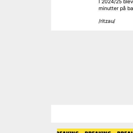
I 2024/25 blev
minutter på b
/ritzau/