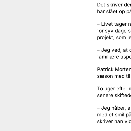
Det skriver de
har slået op p
– Livet tager 
for syv dage s
projekt, som je
– Jeg ved, at 
familiære aspe
Patrick Morten
sæson med til 
To uger efter
senere skifted
– Jeg håber, at
med et smil på
skriver han vi