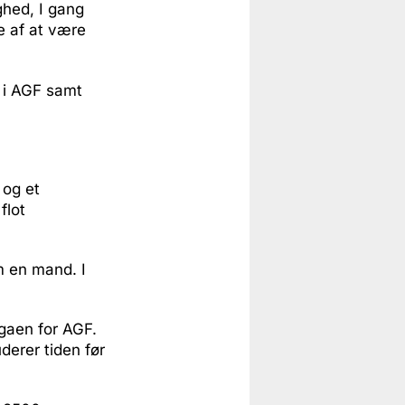
ghed, I gang
e af at være
 i AGF samt
 og et
flot
m en mand. I
igaen for AGF.
derer tiden før