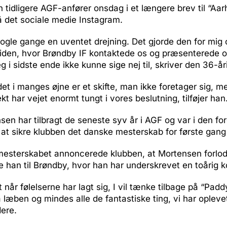
n tidligere AGF-anfører onsdag i et længere brev til “Aa
å det sociale medie Instagram.
nogle gange en uventet drejning. Det gjorde den for mig 
iden, hvor Brøndby IF kontaktede os og præsenterede os
g i sidste ende ikke kunne sige nej til, skriver den 36-år
det i manges øjne er et skifte, man ikke foretager sig, m
kt har vejet enormt tungt i vores beslutning, tilføjer han
sen har tilbragt de seneste syv år i AGF og var i den f
at sikre klubben det danske mesterskab for første gang 
 mesterskabet annoncerede klubben, at Mortensen forlo
e han til Brøndby, hvor han har underskrevet en toårig k
 når følelserne har lagt sig, I vil tænke tilbage på “Padd
 læben og mindes alle de fantastiske ting, vi har ople
dere.