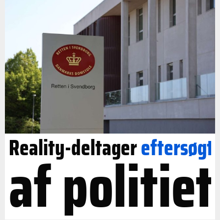
Reality-deltager
eftersøgt
af politiet