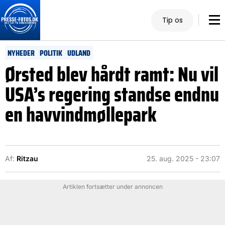
Tip os
NYHEDER
POLITIK
UDLAND
Ørsted blev hårdt ramt: Nu vil
USA’s regering standse endnu
en havvindmøllepark
Af:
Ritzau
25. aug. 2025 - 23:07
Artiklen fortsætter under annoncen