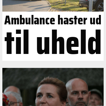
Ambulance haster ud
til uheld