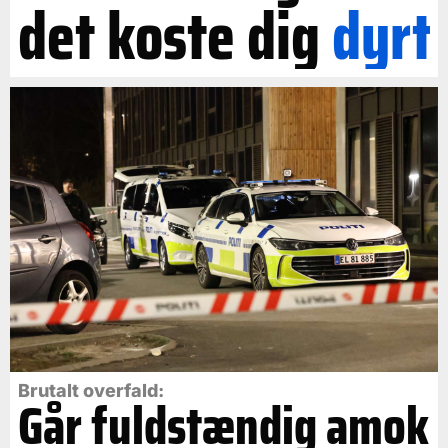
det koste dig
dyrt
Brutalt overfald:
Går fuldstændig amok