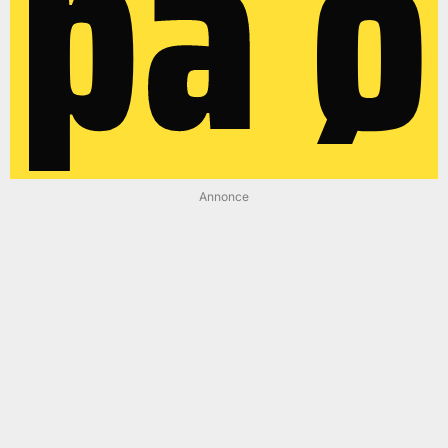
på ø
Annonce