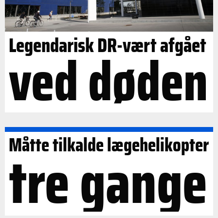
Legendarisk DR-vært afgået
ved døden
Måtte tilkalde lægehelikopter
tre gange