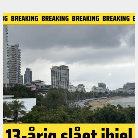
NG
BREAKING
BREAKING
BREAKING
BREAKING
BR
13-årig slået ihjel