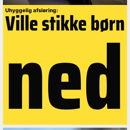
Uhyggelig afsløring:
Ville stikke børn
ned