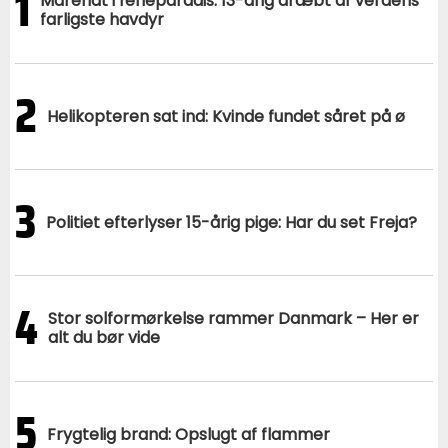
1
Mareridt i ferieparadis: 13-årig dræbt af verdens
farligste havdyr
2
Helikopteren sat ind: Kvinde fundet såret på ø
3
Politiet efterlyser 15-årig pige: Har du set Freja?
4
Stor solformørkelse rammer Danmark – Her er
alt du bør vide
5
Frygtelig brand: Opslugt af flammer