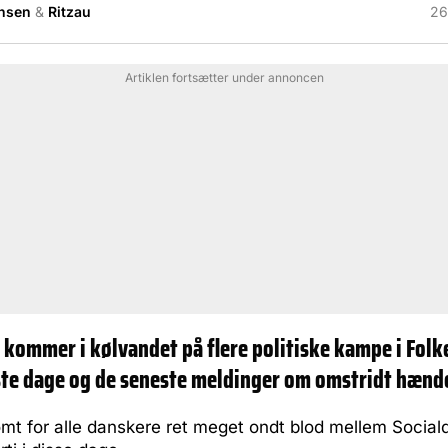
nsen
&
Ritzau
26
Artiklen fortsætter under annoncen
kommer i kølvandet på flere politiske kampe i Folk
ste dage og de seneste meldinger om omstridt hænd
omt for alle danskere ret meget ondt blod mellem Social