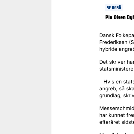
SE OGSÅ
Pia Olsen Dy
Dansk Folkepa
Frederiksen (S)
hybride angre
Det skriver ha
statsministere
– Hvis en stat
angreb, så ska
grundlag, skri
Messerschmidts
har kunnet fr
efteråret sidst