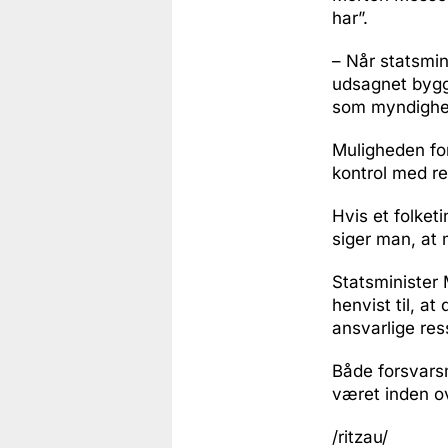
har”.
– Når statsmin
udsagnet bygge
som myndighed
Muligheden for
kontrol med re
Hvis et folketi
siger man, at
Statsminister 
henvist til, at
ansvarlige res
Både forsvarsm
været inden o
/ritzau/