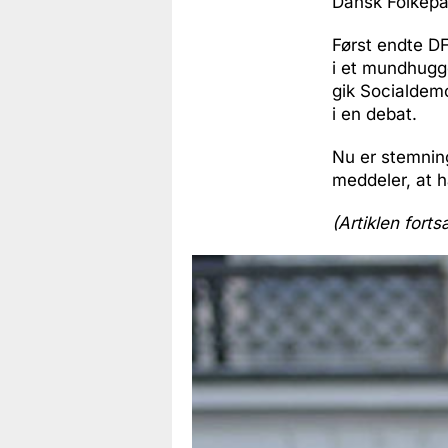
Dansk Folkepar
Først endte D
i et mundhugg
gik Socialdemo
i en debat.
Nu er stemning
meddeler, at h
(Artiklen forts