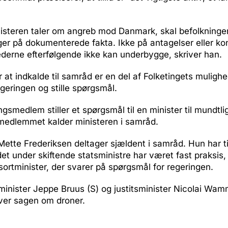
isteren taler om angreb mod Danmark, skal befolkningen
r på dokumenterede fakta. Ikke på antagelser eller kon
erne efterfølgende ikke kan underbygge, skriver han.
 at indkalde til samråd er en del af Folketingets mulighed
geringen og stille spørgsmål.
ngsmedlem stiller et spørgsmål til en minister til mundtl
 medlemmet kalder ministeren i samråd.
Mette Frederiksen deltager sjældent i samråd. Hun har ti
 det under skiftende statsministre har været fast praksis,
sortminister, der svarer på spørgsmål for regeringen.
inister Jeppe Bruus (S) og justitsminister Nicolai Wam
ver sagen om droner.