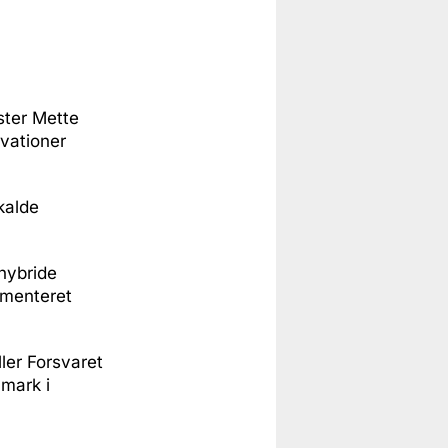
ster Mette
rvationer
kalde
 hybride
kumenteret
ler Forsvaret
nmark i