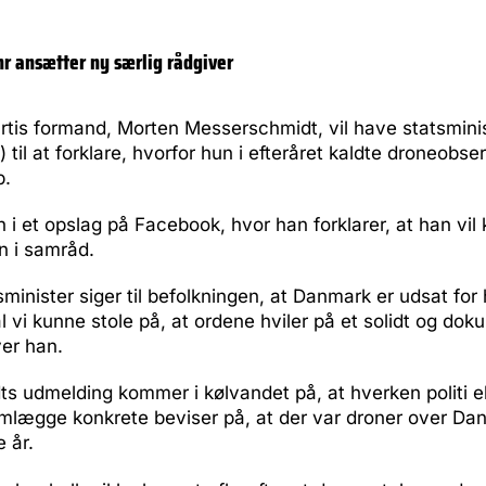
hr ansætter ny særlig rådgiver
rtis formand, Morten Messerschmidt, vil have statsmini
 til at forklare, hvorfor hun i efteråret kaldte droneobse
b.
n i et opslag på Facebook, hvor han forklarer, at han vil 
n i samråd.
sminister siger til befolkningen, at Danmark er udsat for
l vi kunne stole på, at ordene hviler på et solidt og do
ver han.
 udmelding kommer i kølvandet på, at hverken politi el
emlægge konkrete beviser på, at der var droner over Da
e år.