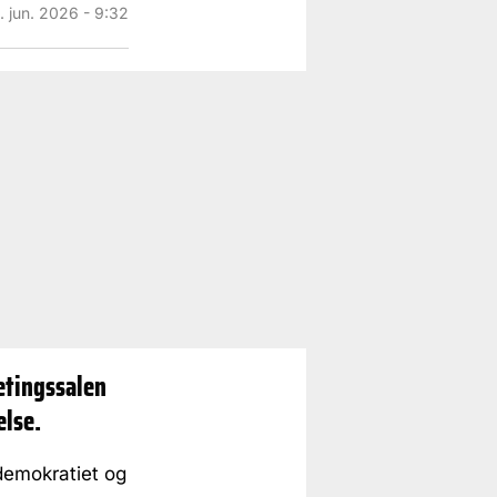
. jun. 2026 - 9:32
etingssalen
else.
demokratiet og