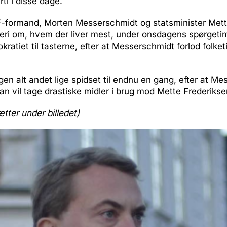
ti i disse dage.
F-formand, Morten Messerschmidt og statsminister Mett
eri om, hvem der liver mest, under onsdagens spørgeti
kratiet til tasterne, efter at Messerschmidt forlod folke
en alt andet lige spidset til endnu en gang, efter at M
an vil tage drastiske midler i brug mod Mette Frederikse
ætter under billedet)