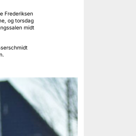
e Frederiksen
me, og torsdag
tingssalen midt
esserschmidt
n.