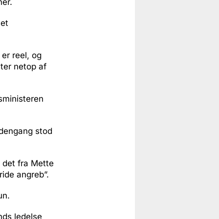
ner.
vet
 er reel, og
ster netop af
tsministeren
 dengang stod
d det fra Mette
ide angreb”.
un.
ands ledelse