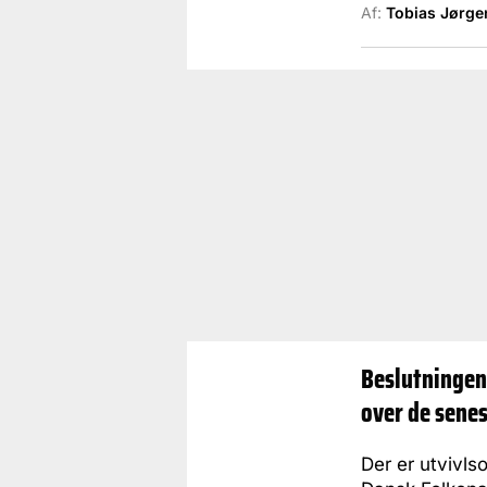
Af:
Tobias Jørge
Beslutningen 
over de sene
Der er utvivls