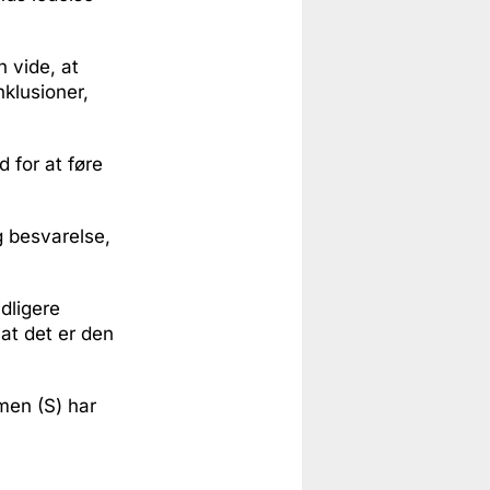
 vide, at
klusioner,
 for at føre
ig besvarelse,
dligere
 at det er den
men (S) har