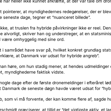
har heller ikke kunnet afkræfte, at der var tale om dro
 pointerer, at myndighedernes redegørelser, der er ble
 seneste dage, tegner et “nuanceret billede”.
kke, at truslen fra hybride påvirkninger ikke er reel. Den
ge alvorligt, skriver han og understreger, at en statsmini
l være omhyggelig med sine ord.
t i samrådet have svar på, hvilket konkret grundlag sta
erklære, at Danmark var udsat for hybride angreb”.
 han høre, om hun stadig mener, at hendes udmeldinger
t, myndighederne faktisk vidste.
 nogle dage efter de første dronemeldinger i efteråret lø
at Danmark de seneste døgn havde været udsat for “hybr
b, som vi må forvente, der kan komme flere af, sagde h
chmidt præciserer, at tillid er “det vigtigste aktiv, et l