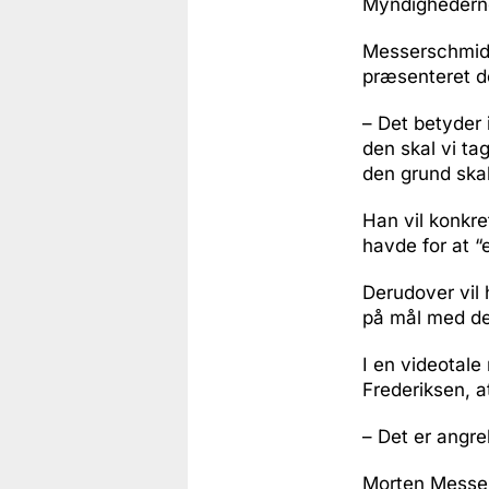
Myndighederne 
Messerschmidt
præsenteret de
– Det betyder i
den skal vi ta
den grund ska
Han vil konkre
havde for at “
Derudover vil
på mål med de
I en videotale
Frederiksen, 
– Det er angre
Morten Messers