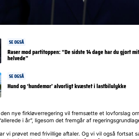
SE OGSÅ
Raser mod partitoppen: “De sidste 14 dage har du gjort mit l
helvede”
SE OGSÅ
Hund og ‘hundemor’ alvorligt kvæstet i lastbilulykke
t den nye firkløverregering vil fremsætte et lovforslag om
“allerede i år”, ligesom det fremgår af regeringsgrundlag
r vi prøvet med frivillige aftaler. Og vi vil også fortsat