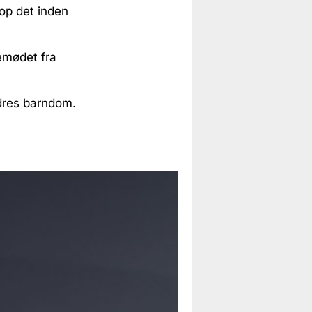
top det inden
kemødet fra
ldres barndom.