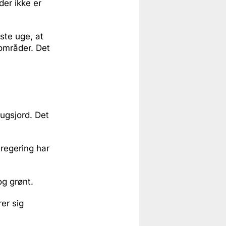
der ikke er
ste uge, at
områder. Det
ugsjord. Det
 regering har
g grønt.
rer sig