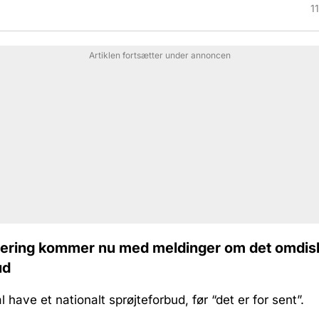
1
Artiklen fortsætter under annoncen
gering kommer nu med meldinger om det omdis
ud
 have et nationalt sprøjteforbud, før “det er for sent”.