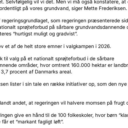
. Selvfølgelig vil vi det. Men vi må også konstatere, at 
ordentligt på vores grundvand, siger Mette Frederiksen.
f regeringsgrundlaget, som regeringen præsenterede sid
 nationalt sprøjteforbud på sårbare grundvandsdannende 
eres “hurtigst muligt og gradvist”.
v et af de helt store emner i valgkampen i 2026.
ik til valg på et nationalt sprøjteforbud i de sårbare
nende områder, hvor omtrent 160.000 hektar er landbr
ka 3,7 procent af Danmarks areal.
sen lister i sin tale en række initiativer op, som den nye
andt andet, at regeringen vil halvere momsen på frugt o
ringen give en hånd til de 100 folkeskoler, hvor børn “kla
 får et “markant fagligt løft”.