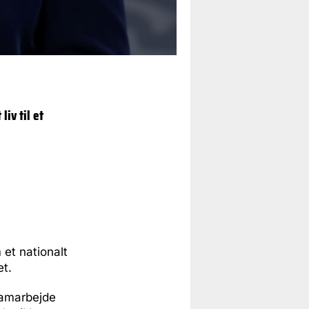
iv til et
 et nationalt
et.
 samarbejde