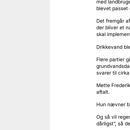
med landbruget
blevet passet 
Det fremgår a
der bliver et
skal implement
Drikkevand ble
Flere partier g
grundvandsdan
svarer til cir
Mette Frederik
aftalt.
Hun nævner bl
Og så vil rege
dårligst”, så de