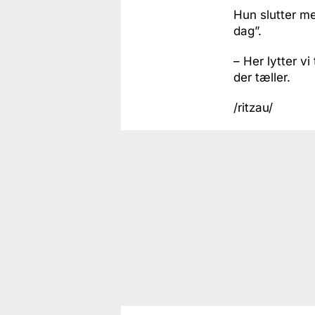
Hun slutter me
dag”.
– Her lytter v
der tæller.
/ritzau/