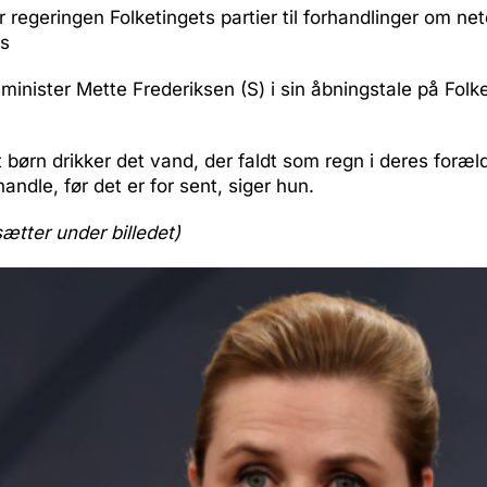
er regeringen Folketingets partier til forhandlinger om ne
.s
sminister Mette Frederiksen (S) i sin åbningstale på Fol
.
t børn drikker det vand, der faldt som regn i deres foræ
handle, før det er for sent, siger hun.
sætter under billedet)