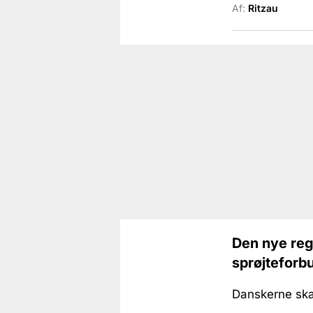
Af:
Ritzau
Den nye re
sprøjteforb
Danskerne skal