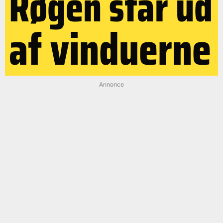
Røgen står ud
af vinduerne
Annonce