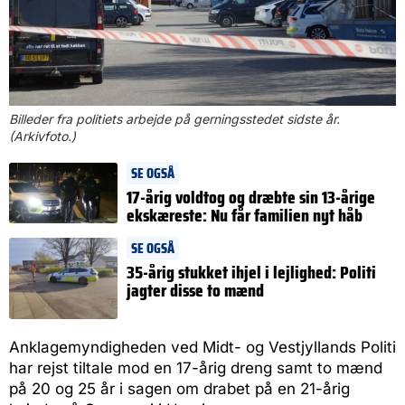
Billeder fra politiets arbejde på gerningsstedet sidste år.
(Arkivfoto.)
SE OGSÅ
17-årig voldtog og dræbte sin 13-årige
ekskæreste: Nu får familien nyt håb
SE OGSÅ
35-årig stukket ihjel i lejlighed: Politi
jagter disse to mænd
Anklagemyndigheden ved Midt- og Vestjyllands Politi
har rejst tiltale mod en 17-årig dreng samt to mænd
på 20 og 25 år i sagen om drabet på en 21-årig