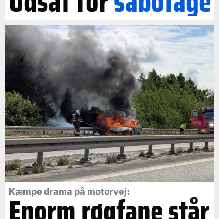
Udsat for
sabotage
Kæmpe drama på motorvej:
Enorm røgfane står