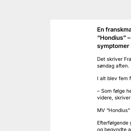
En franskma
“Hondius” – 
symptomer p
Det skriver Fr
søndag aften.
I alt blev fe
– Som følge he
videre, skriver
MV “Hondius” 
Efterfølgende 
og begyndte at