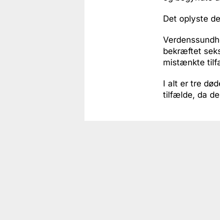
Det oplyste d
Verdenssundhed
bekræftet seks
mistænkte til
I alt er tre d
tilfælde, da de