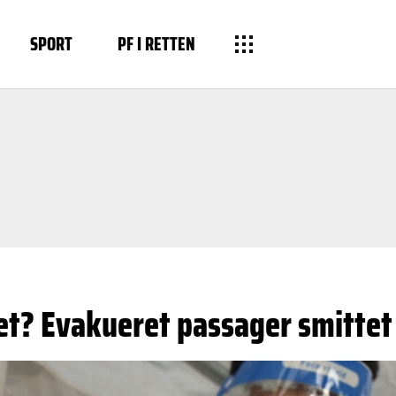
SPORT
PF I RETTEN
et? Evakueret passager smittet