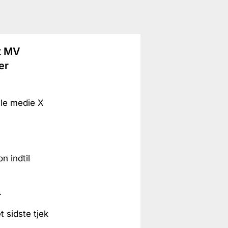
et MV
er
ale medie X
n indtil
.
 sidste tjek