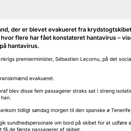
nd, der er blevet evakueret fra krydstogtskib
hvor flere har fået konstateret hantavirus – vis
å hantavirus.
ankrigs premierminister, Sébastien Lecornu, på det soci
m franskmænd evakueret.
raf blev disse fem passagerer straks sat i streng isolatio
 han.
ankom tidligt søndag morgen til den spanske ø Tenerife
gik sundhedspersonale om bord på skibet for at udføre et
 få de første passagerer af skibet.