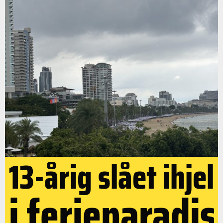
13-årig slået ihjel
i ferieparadis