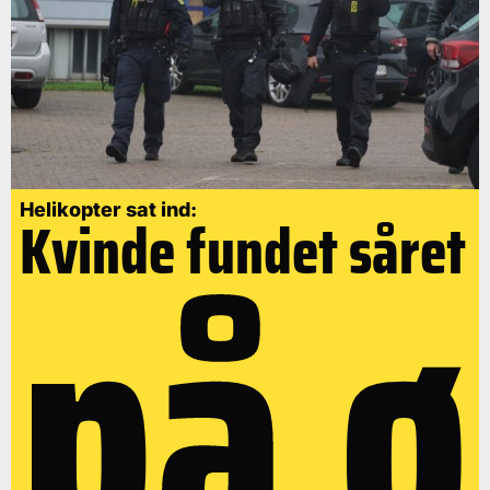
på ø
Helikopter sat ind:
Kvinde fundet såret