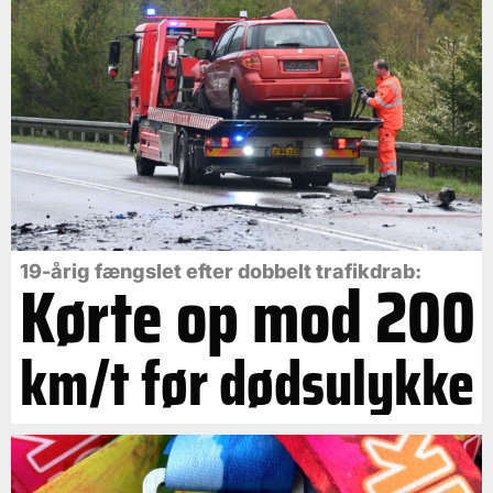
19-årig fængslet efter dobbelt trafikdrab:
Kørte op mod 200
km/t før dødsulykke