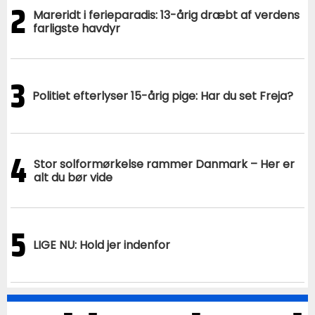
2
Mareridt i ferieparadis: 13-årig dræbt af verdens
farligste havdyr
3
Politiet efterlyser 15-årig pige: Har du set Freja?
4
Stor solformørkelse rammer Danmark – Her er
alt du bør vide
5
LIGE NU: Hold jer indenfor