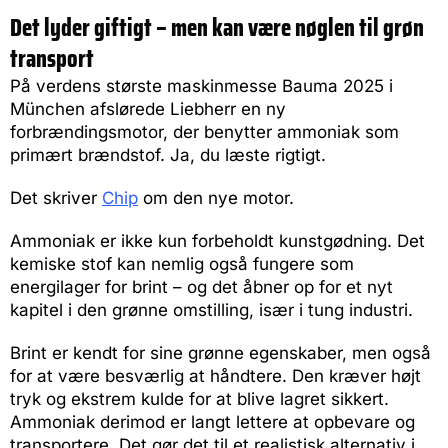
Det lyder giftigt – men kan være nøglen til grøn
transport
På verdens største maskinmesse Bauma 2025 i
München afslørede Liebherr en ny
forbrændingsmotor, der benytter ammoniak som
primært brændstof. Ja, du læste rigtigt.
Det skriver
Chip
om den nye motor.
Ammoniak er ikke kun forbeholdt kunstgødning. Det
kemiske stof kan nemlig også fungere som
energilager for brint – og det åbner op for et nyt
kapitel i den grønne omstilling, især i tung industri.
Brint er kendt for sine grønne egenskaber, men også
for at være besværlig at håndtere. Den kræver højt
tryk og ekstrem kulde for at blive lagret sikkert.
Ammoniak derimod er langt lettere at opbevare og
transportere. Det gør det til et realistisk alternativ i