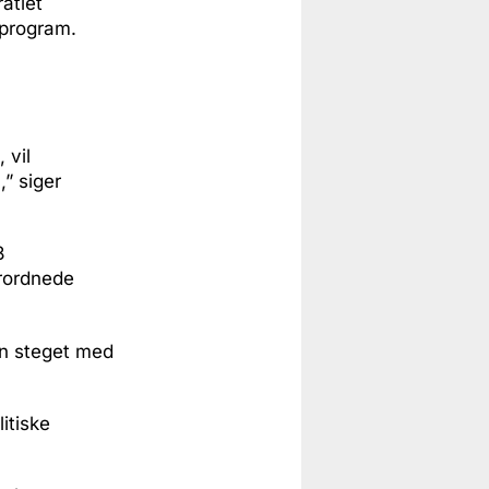
atiet
sprogram.
 vil
,” siger
8
erordnede
en steget med
itiske