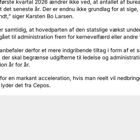
 i første kvartal 2026 ændrer ikke ved, at antallet af bure
 det seneste år. Der er endnu ikke grundlag for at sige,
endt,” siger Karsten Bo Larsen.
er samtidig, at hovedparten af den statslige vækst und
gået til administration frem for kernevelfærd eller andre 
befaler derfor et mere indgribende tiltag i form af et s
, der skal begrænse udgifterne til ledelse og administrat
on år for år.
for en markant acceleration, hvis man reelt vil nedbring
 lyder det fra Cepos.