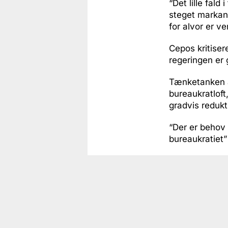
“Det lille fald
steget markant
for alvor er v
Cepos kritiser
regeringen er 
Tænketanken an
bureaukratloft
gradvis redukti
“Der er behov 
bureaukratiet”