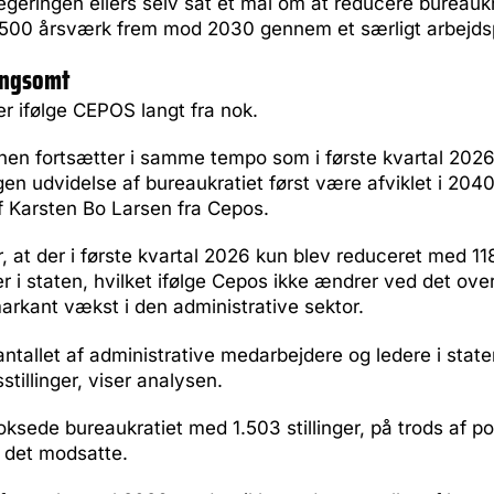
egeringen ellers selv sat et mål om at reducere bureaukr
6.500 årsværk frem mod 2030 gennem et særligt arbejd
langsomt
r ifølge CEPOS langt fra nok.
nen fortsætter i samme tempo som i første kvartal 2026,
en udvidelse af bureaukratiet først være afviklet i 2040
f Karsten Bo Larsen fra Cepos.
, at der i første kvartal 2026 kun blev reduceret med 11
nger i staten, hvilket ifølge Cepos ikke ændrer ved det ov
markant vækst i den administrative sektor.
antallet af administrative medarbejdere og ledere i stat
stillinger, viser analysen.
ksede bureaukratiet med 1.503 stillinger, på trods af pol
 det modsatte.