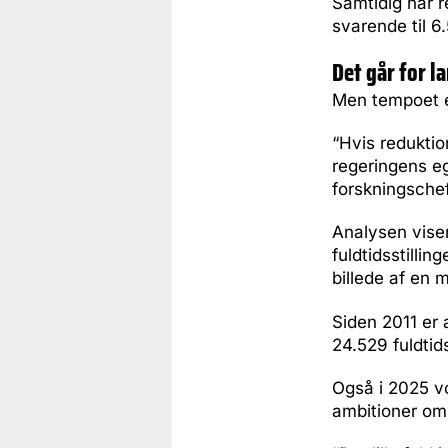
Samtidig har r
svarende til 
Det går for 
Men tempoet e
“Hvis reduktio
regeringens eg
forskningsche
Analysen viser
fuldtidsstilli
billede af en 
Siden 2011 er 
24.529 fuldtids
Også i 2025 vo
ambitioner om