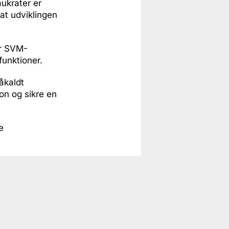
aukrater er
 at udviklingen
er SVM-
funktioner.
åkaldt
ion og sikre en
e