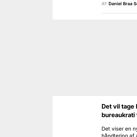
Af:
Daniel Braa 
Det vil tage
bureaukrati
Det viser en n
håndtering af 