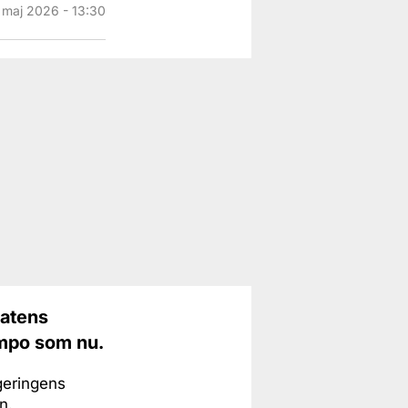
 maj 2026 - 13:30
tatens
empo som nu.
geringens
n.