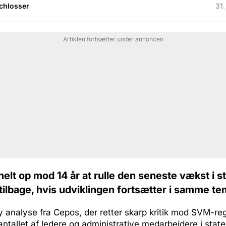
Schlosser
31.
Artiklen fortsætter under annoncen
 helt op mod 14 år at rulle den seneste vækst i s
 tilbage, hvis udviklingen fortsætter i samme t
y analyse fra Cepos, der retter skarp kritik mod SVM-re
antallet af ledere og administrative medarbejdere i state