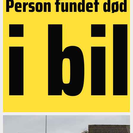
i bil
Person fundet død