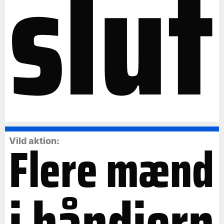
slut
Flere mænd
Vild aktion:
i håndjern