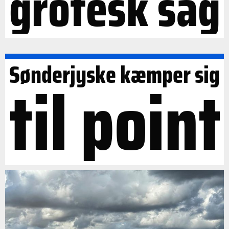
grotesk sag
Sønderjyske kæmper sig
til point