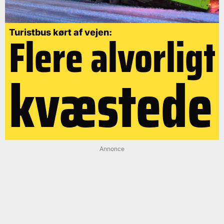
Flere alvorligt
Turistbus kørt af vejen:
kvæstede
Annonce