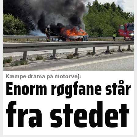
Kæmpe drama på motorvej:
Enorm røgfane står
fra stedet