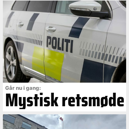
Går nu i gang:
Mystisk retsmøde