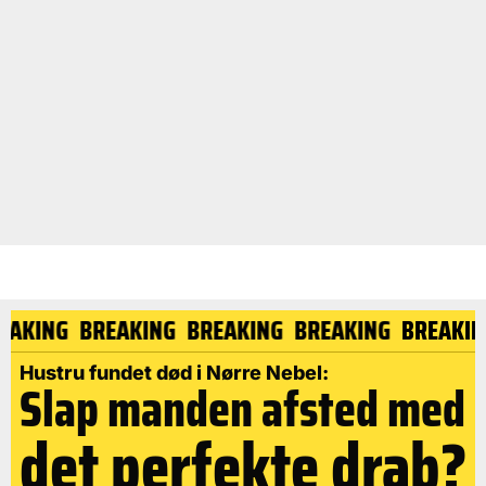
REAKING
BREAKING
BREAKING
BREAKING
BREAKI
Hustru fundet død i Nørre Nebel:
Slap manden afsted med
det perfekte drab?