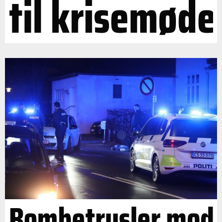
til krisemøde
Bombetrusler mod