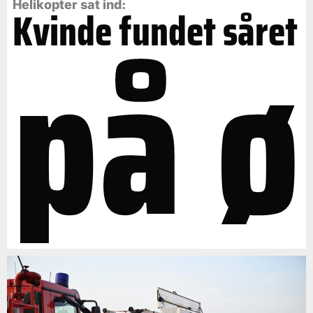
på ø
Helikopter sat ind:
Kvinde fundet såret