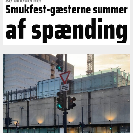
Se billederne:
Smukfest-gæsterne summer
af spænding