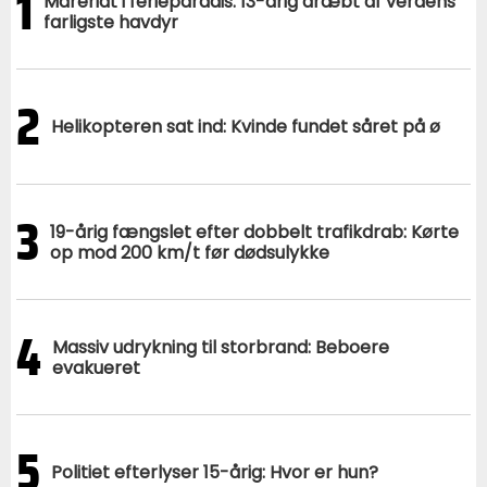
1
Mareridt i ferieparadis: 13-årig dræbt af verdens
farligste havdyr
2
Helikopteren sat ind: Kvinde fundet såret på ø
3
19-årig fængslet efter dobbelt trafikdrab: Kørte
op mod 200 km/t før dødsulykke
4
Massiv udrykning til storbrand: Beboere
evakueret
5
Politiet efterlyser 15-årig: Hvor er hun?