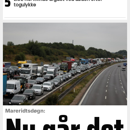
5
togulykke
Nu går det
Mareridtsdøgn: