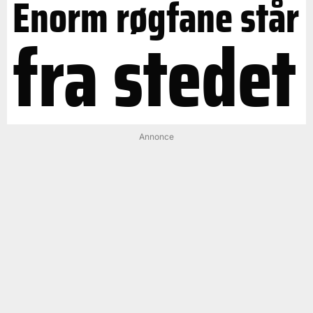
Enorm røgfane står
fra stedet
Annonce