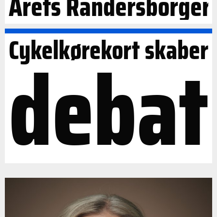
Årets Randersborger
Cykelkørekort skaber
debat