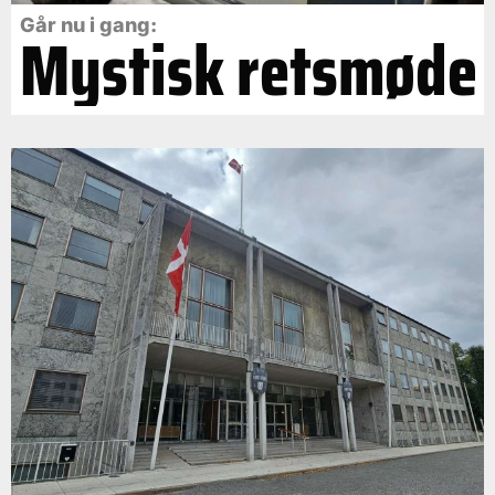
Går nu i gang:
Mystisk retsmøde