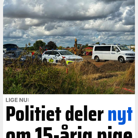
LIGE NU:
Politiet deler
nyt
om 15-årig pige