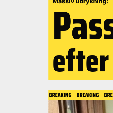
Pass
Massiv udrykning:
efter
BREAKING
BREAKING
BREAKING