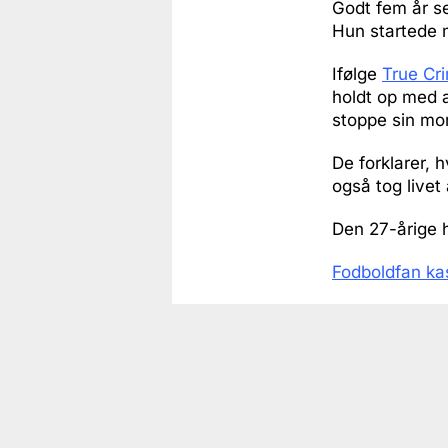
Godt fem år s
Hun startede m
Ifølge
True C
holdt op med a
stoppe sin mo
De forklarer, 
også tog livet
Den 27-årige h
Fodboldfan ka