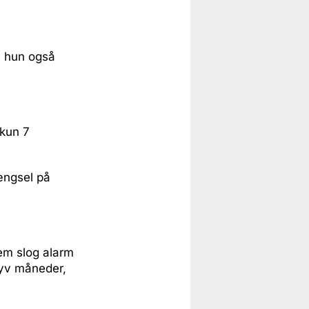
n hun også
 kun 7
ængsel på
em slog alarm
 syv måneder,