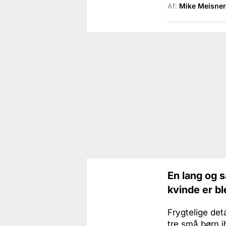
Af:
Mike Meisner
En lang og s
kvinde er bl
Frygtelige det
tre små børn ih