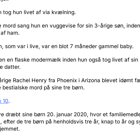
n tog hun livet af via kvælning.
te mord sang hun en vuggevise for sin 3-årige søn, inde
d af ham.
n, som var i live, var en blot 7 måneder gammel baby.
n en flaske modermælk inden hun også tog livet af sin
 datter.
rige Rachel Henry fra Phoenix i Arizona blevet idømt f
de bestialske mord på sine tre børn.
x 10
.
e dræbt sine børn 20. januar 2020, hvor et familiemedl
et, efter de tre børn på henholdsvis tre år, knap to år og
 hjemmet.