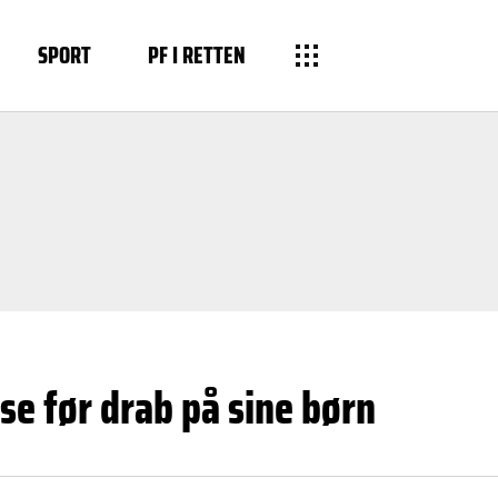
SPORT
PF I RETTEN
e før drab på sine børn