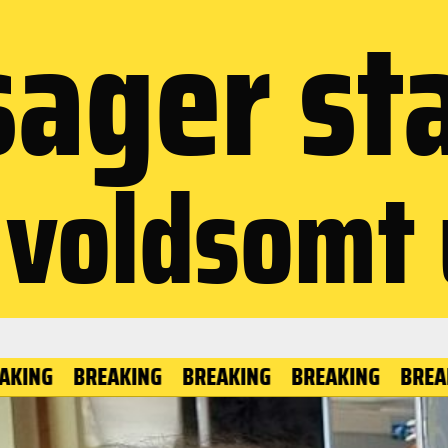
ager st
 voldsomt
BREAKING
BREAKING
BREAKING
BREAKING
B