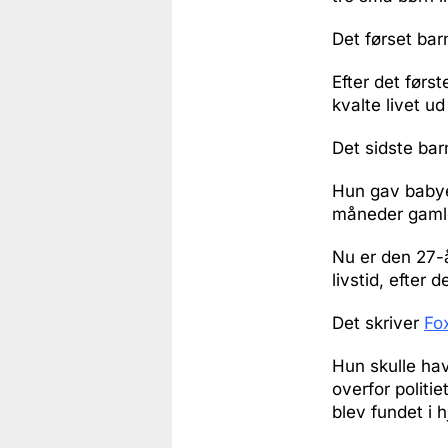
Det førset bar
Efter det førs
kvalte livet u
Det sidste bar
Hun gav babye
måneder gamle
Nu er den 27-å
livstid, efter 
Det skriver
Fo
Hun skulle hav
overfor politi
blev fundet i