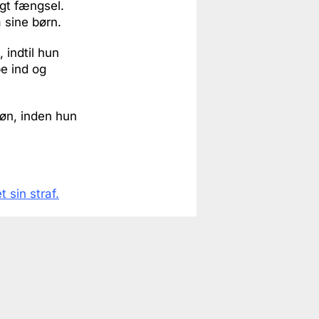
gt fængsel.
 sine børn.
 indtil hun
be ind og
søn, inden hun
 sin straf.