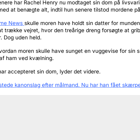
enere har Rachel Henry nu modtaget sin dom på livsvari
ed at benægte alt, indtil hun senere tilstod mordene på
rime News
skulle moren have holdt sin datter for munden,
t trække vejret, hvor den treårige dreng forsøgte at gri
r. Dog uden held.
hvordan moren skulle have sunget en vuggevise for sin 
 af ham ved kvælning.
ar accepteret sin dom, lyder det videre.
stede kanonslag efter målmand. Nu har han fået skærpet