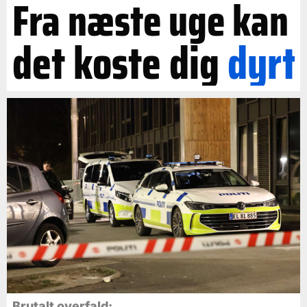
Fra næste uge kan
det koste dig
dyrt
Brutalt overfald: