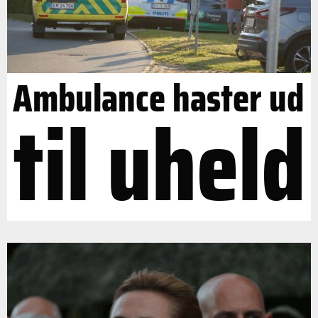
Ambulance haster ud
til uheld