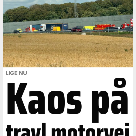
Kaos på
LIGE NU
travl motorvej