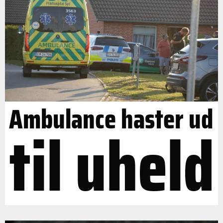
Ambulance haster ud
til uheld