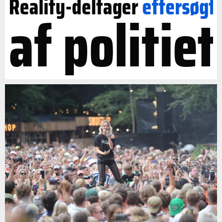
Reality-deltager
eftersøgt
af politiet