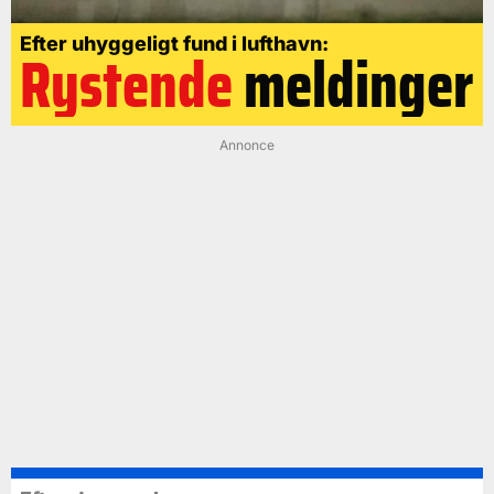
Efter uhyggeligt fund i lufthavn:
Rystende
meldinger
Annonce