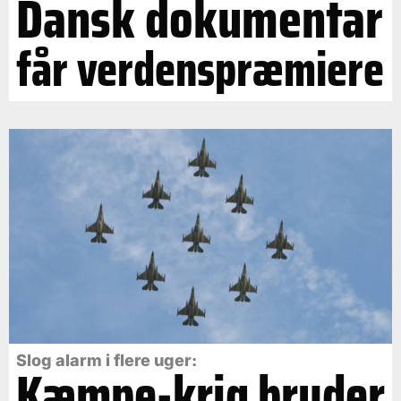
Dansk dokumentar
får verdenspræmiere
Slog alarm i flere uger:
Kæmpe-krig bryder