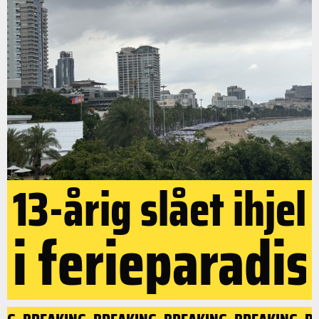
13-årig slået ihjel
i ferieparadis