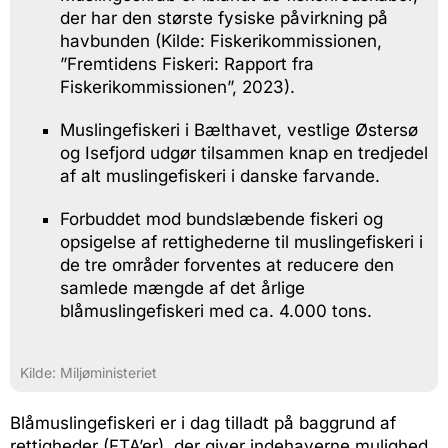
der har den største fysiske påvirkning på
havbunden (Kilde: Fiskerikommissionen,
”Fremtidens Fiskeri: Rapport fra
Fiskerikommissionen”, 2023).
Muslingefiskeri i Bælthavet, vestlige Østersø
og Isefjord udgør tilsammen knap en tredjedel
af alt muslingefiskeri i danske farvande.
Forbuddet mod bundslæbende fiskeri og
opsigelse af rettighederne til muslingefiskeri i
de tre områder forventes at reducere den
samlede mængde af det årlige
blåmuslingefiskeri med ca. 4.000 tons.
Kilde: Miljøministeriet
Blåmuslingefiskeri er i dag tilladt på baggrund af
rettigheder (FTA’er), der giver indehaverne mulighed