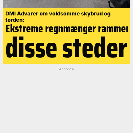
DMI Advarer om voldsomme skybrud og
torden:
Ekstreme regnmænger rammer
disse steder
Annonce