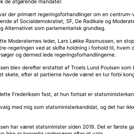
ik de afgørende mandater.
 var der primært regeringsforhandlinger om en centrum-
ående af Socialdemokratiet, SF, De Radikale og Modera
g Alternativet som parlamentarisk grundlag.
tte Moderaternes leder, Lars Løkke Rasmussen, en stop
e-regeringen ved at skifte holdning i forhold til, hvem 
rsøger og dermed lede regeringsforhandlingerne.
sen blev derefter erstattet af Troels Lund Poulsen som 
t skete, efter at partierne havde været en tur forbi kon
tte Frederiksen fast, at hun fortsat er statsministerkan
il valg med mig som statsministerkandidat, og det har ikk
sen har været statsminister siden 2019. Det er første g
n ikke er kongelig undersøger efter et valg.