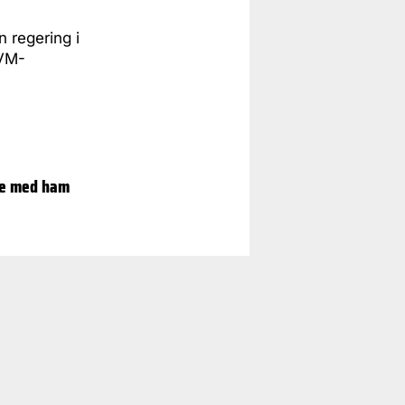
 regering i
SVM-
dle med ham