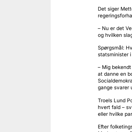
Det siger Mett
regeringsforha
– Nu er det Ve
og hvilken sla
Spørgsmål: Hva
statsminister 
– Mig bekendt 
at danne en bo
Socialdemokrat
gange svarer 
Troels Lund Po
hvert fald – s
eller hvilke pa
Efter folketing