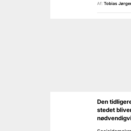
Af:
Tobias Jørge
Den tidliger
stedet blive
nødvendigvi