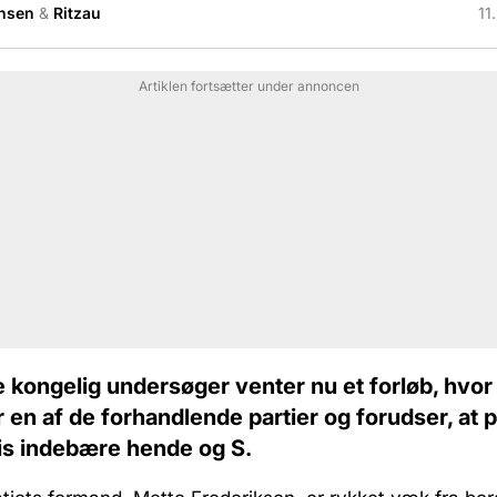
nsen
&
Ritzau
11
Artiklen fortsætter under annoncen
e kongelig undersøger venter nu et forløb, hvor
r en af de forhandlende partier og forudser, at 
s indebære hende og S.