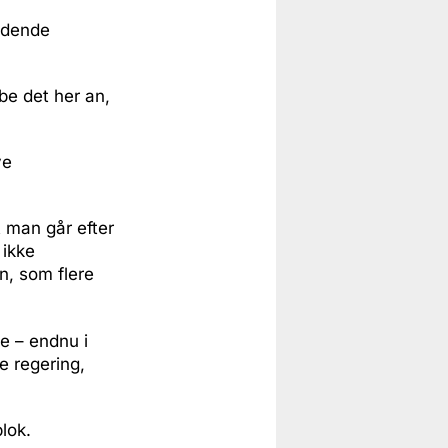
ledende
be det her an,
ve
t man går efter
 ikke
n, som flere
e – endnu i
e regering,
blok.