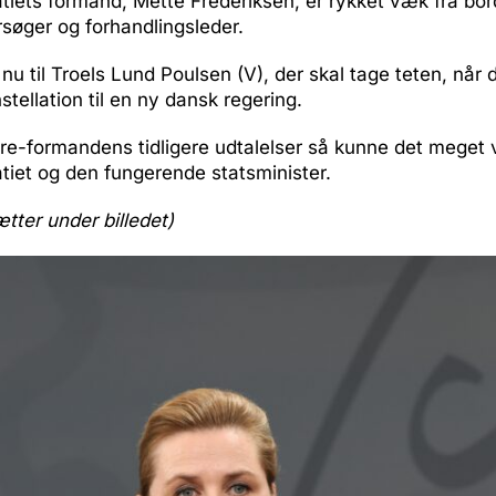
tiets formand, Mette Frederiksen, er rykket væk fra b
søger og forhandlingsleder.
 nu til Troels Lund Poulsen (V), der skal tage teten, når 
tellation til en ny dansk regering.
re-formandens tidligere udtalelser så kunne det meget 
tiet og den fungerende statsminister.
ætter under billedet)