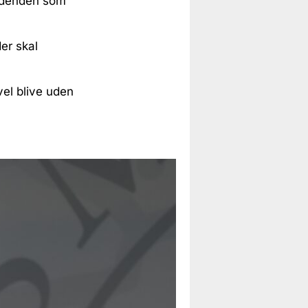
ordenden som
der skal
vel blive uden