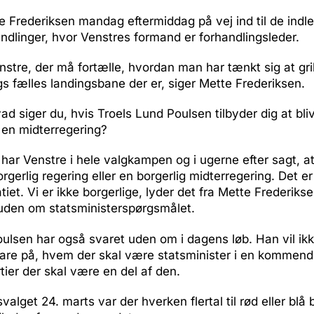
e Frederiksen mandag eftermiddag på vej ind til de ind
ndlinger, hvor Venstres formand er forhandlingsleder.
nstre, der må fortælle, hvordan man har tænkt sig at gri
gs fælles landingsbane der er, siger Mette Frederiksen.
d siger du, hvis Troels Lund Poulsen tilbyder dig at bli
i en midterregering?
har Venstre i hele valgkampen og i ugerne efter sagt, a
rgerlig regering eller en borgerlig midterregering. Det er
iet. Vi er ikke borgerlige, lyder det fra Mette Frederikse
uden om statsministerspørgsmålet.
ulsen har også svaret uden om i dagens løb. Han vil ikk
vare på, hvem der skal være statsminister i en kommend
rtier der skal være en del af den.
svalget 24. marts var der hverken flertal til rød eller blå 