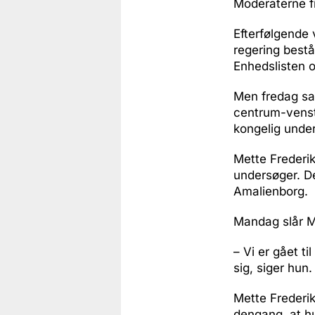
Moderaterne f
Efterfølgende
regering best
Enhedslisten o
Men fredag sa
centrum-venstr
kongelig unde
Mette Frederik
undersøger. De
Amalienborg.
Mandag slår Me
– Vi er gået t
sig, siger hun.
Mette Frederik
dengang, at hu