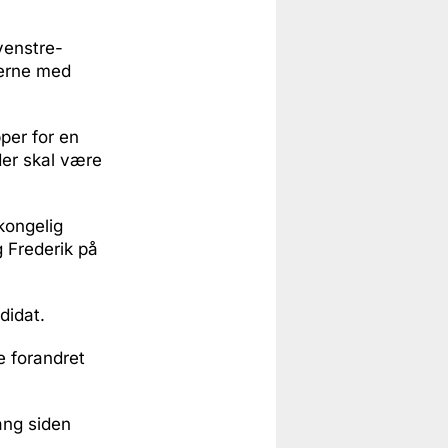
venstre-
terne med
per for en
der skal være
kongelig
g Frederik på
didat.
e forandret
ang siden