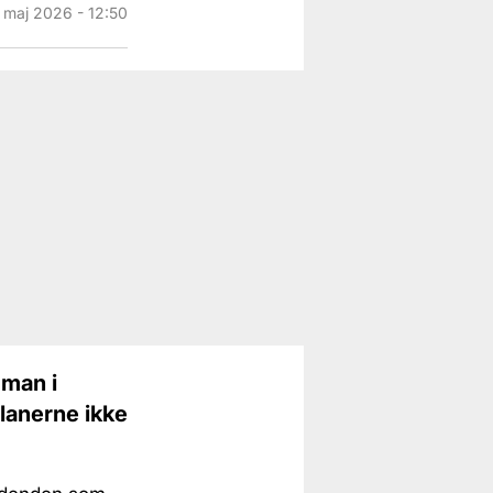
. maj 2026 - 12:50
 man i
planerne ikke