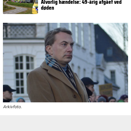
Alvorlig hændelse: 49-årig afgået ved
døden
Arkivfoto
.