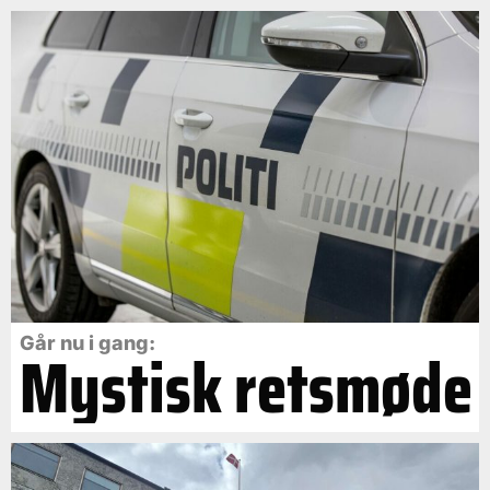
Går nu i gang:
Mystisk retsmøde