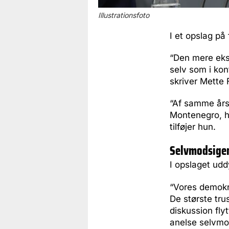
Illustrationsfoto
I et opslag på
“Den mere eksi
selv som i kon
skriver Mette
“Af samme årsa
Montenegro, h
tilføjer hun.
Selvmodsige
I opslaget udd
“Vores demokra
De største tru
diskussion fly
anelse selvmo