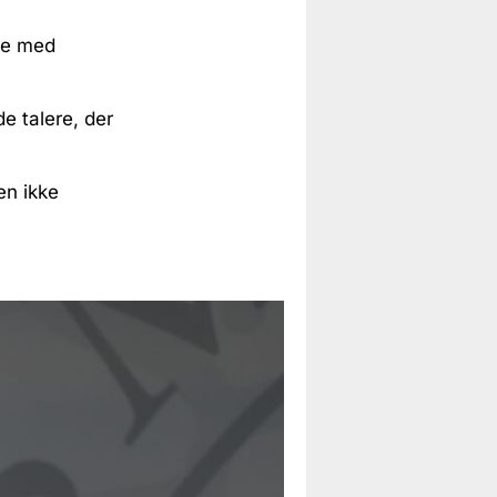
lse med
e talere, der
en ikke