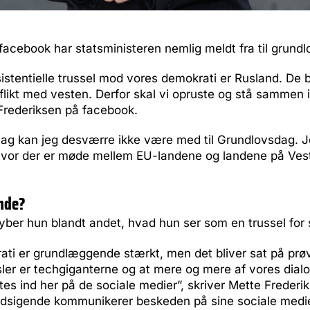
 facebook har statsministeren nemlig meldt fra til grund
stentielle trussel mod vores demokrati er Rusland. De b
flikt med vesten. Derfor skal vi opruste og stå sammen i
 Frederiksen på facebook.
g kan jeg desværre ikke være med til Grundlovsdag. Jeg
vor der er møde mellem EU-landene og landene på Vest
nde?
yber hun blandt andet, hvad hun ser som en trussel for
ti er grundlæggende stærkt, men det bliver sat på prøve
sler er techgiganterne og at mere og mere af vores dial
ttes ind her på de sociale medier”, skriver Mette Frederi
dsigende kommunikerer beskeden på sine sociale medie