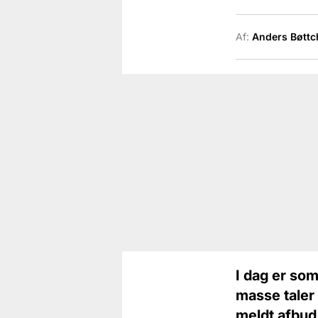
Af:
Anders Bøttc
I dag er som
masse taler 
meldt afbud