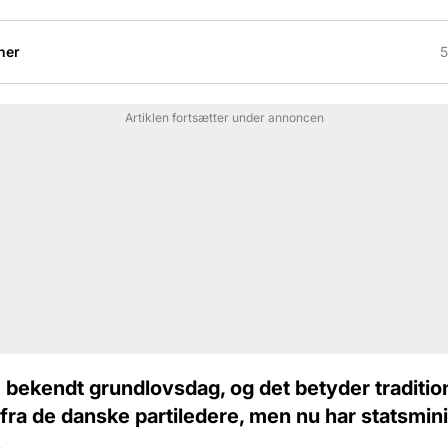
her
5
Artiklen fortsætter under annoncen
 bekendt grundlovsdag, og det betyder traditio
fra de danske partiledere, men nu har statsmin
.