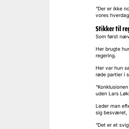
“Der er ikke n
vores hverdag. 
Stikker til r
Som først nævn
Her brugte hun
regering.
Her var hun sæ
røde partier i
“Konklusionen 
uden Lars Løk
Leder man efte
sig besværet,
“Det er et svig