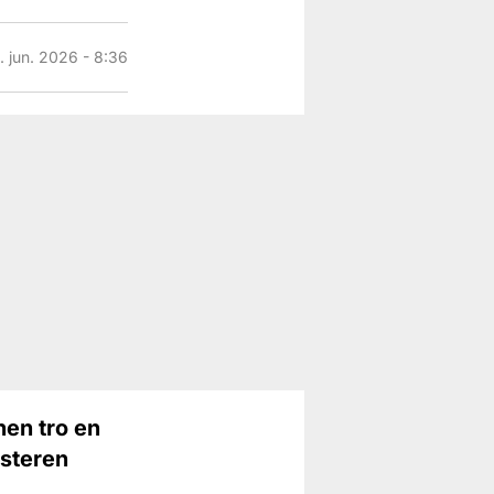
. jun. 2026 - 8:36
nen tro en
isteren