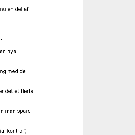
nu en del af
.
den nye
ring med de
 det et flertal
kan man spare
al kontrol”,