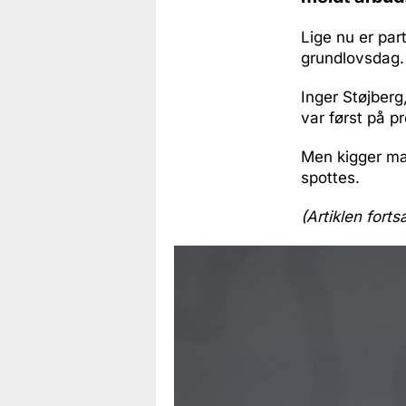
Lige nu er par
grundlovsdag.
Inger Støjberg
var først på p
Men kigger ma
spottes.
(Artiklen forts