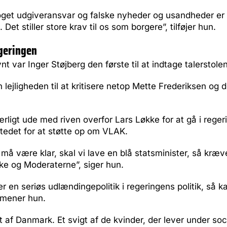
oget udgiveransvar og falske nyheder og usandheder er 
Det stiller store krav til os som borgere”, tilføjer hun.
egeringen
t var Inger Støjberg den første til at indtage talerstolen
 lejligheden til at kritisere netop Mette Frederiksen og 
rligt ude med riven overfor Lars Løkke for at gå i rege
 stedet for at støtte op om VLAK.
må være klar, skal vi lave en blå statsminister, så kræver
ke og Moderaterne”, siger hun.
r en seriøs udlændingepolitik i regeringens politik, så 
 mener hun.
t af Danmark. Et svigt af de kvinder, der lever under soci