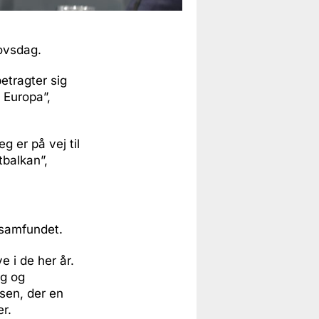
lovsdag.
etragter sig
 Europa”,
 er på vej til
balkan”,
 samfundet.
 i de her år.
og og
ksen, der en
r.