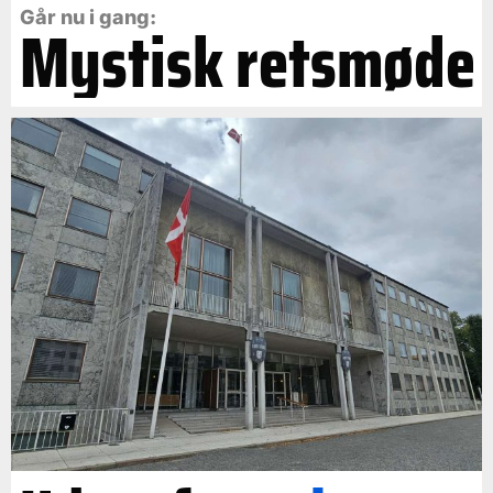
Går nu i gang:
Mystisk retsmøde