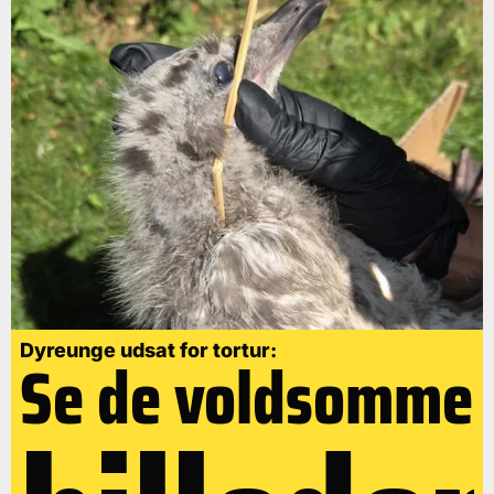
Dyreunge udsat for tortur:
Se de voldsomme