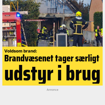
Voldsom brand:
Brandvæsenet tager særligt
udstyr i brug
Annonce