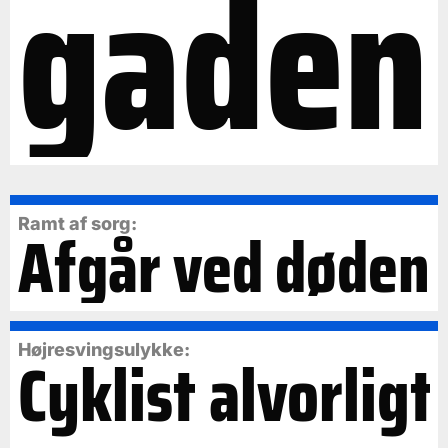
gaden
Ramt af sorg:
Afgår ved døden
Cyklist alvorligt
Højresvingsulykke: