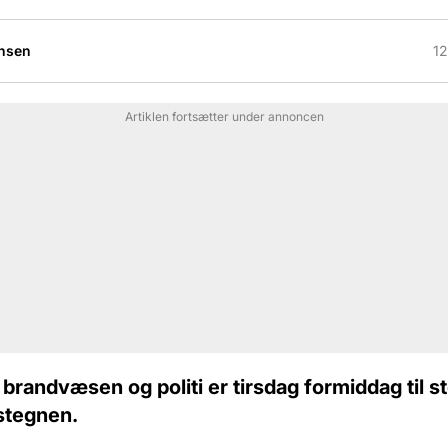
nsen
12
Artiklen fortsætter under annoncen
brandvæsen og politi er tirsdag formiddag til s
stegnen.