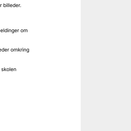
billeder.
meldinger om
eder omkring
 skolen