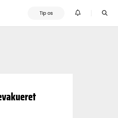
Tip os
 evakueret