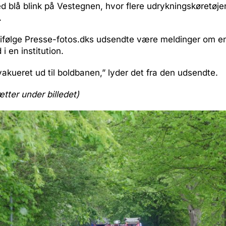
d blå blink på Vestegnen, hvor flere udrykningskøretøjer 
.
r ifølge Presse-fotos.dks udsendte være meldinger om e
i en institution.
akueret ud til boldbanen,” lyder det fra den udsendte.
ætter under billedet)