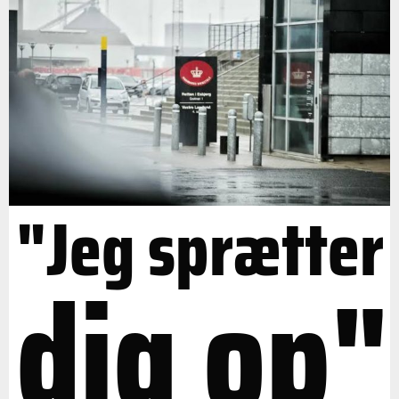
"Jeg sprætter
dig op"