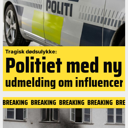
Politiet med ny
Tragisk dødsulykke:
udmelding om influencer
G
BREAKING
BREAKING
BREAKING
BREAKING
BRE