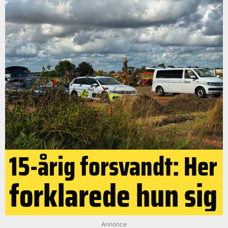
15-årig forsvandt: Her
forklarede hun sig
Annonce