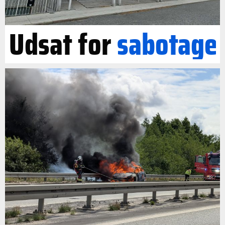
Udsat for
sabotage