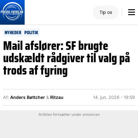
Tip os
NYHEDER
POLITIK
Mail afslører: SF brugte
udskældt rådgiver til valg på
trods af fyring
Af:
Anders Bøttcher
&
Ritzau
14. jun. 2026 - 19:59
Artiklen fortsætter under annoncen