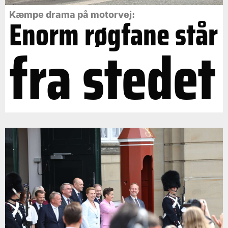
Kæmpe drama på motorvej:
Enorm røgfane står
fra stedet