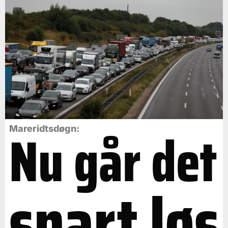
Nu går det
Mareridtsdøgn:
snart løs