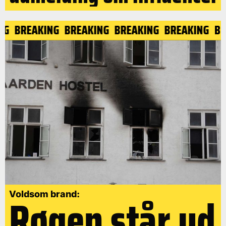
ING
BREAKING
BREAKING
BREAKING
BREAKING
B
Røgen står ud
Voldsom brand: