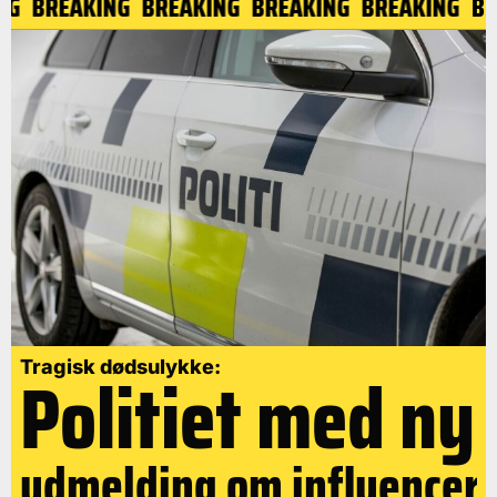
ING
BREAKING
BREAKING
BREAKING
BREAKING
B
Politiet med ny
Tragisk dødsulykke:
udmelding om influencer