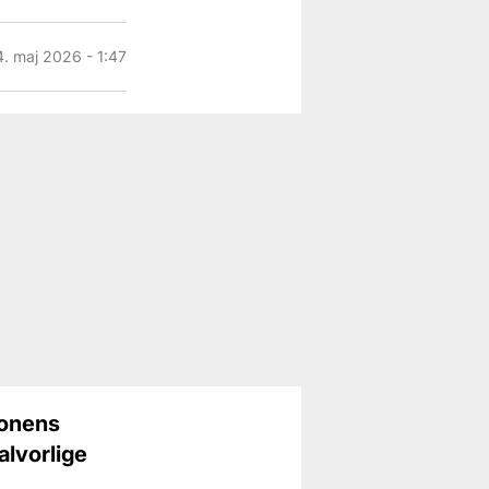
4. maj 2026 - 1:47
ionens
alvorlige