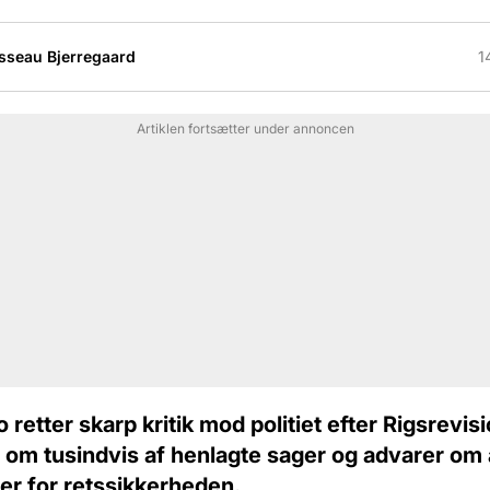
sseau Bjerregaard
1
Artiklen fortsætter under annoncen
retter skarp kritik mod politiet efter Rigsrevis
 om tusindvis af henlagte sager og advarer om 
r for retssikkerheden.