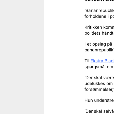
‘Bananrepublik
forholdene i po
Kritikken komm
politiets håndt
I et opslag på
bananrepublik
Til
Ekstra Blad
spørgsmål om 
’Der skal være 
udelukkes om b
forsømmelser,’
Hun understreg
’Der skal selv