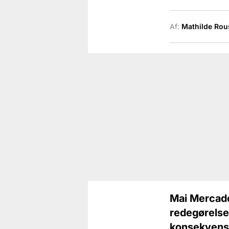
Af:
Mathilde Rou
Mai Mercado 
redegørelse
konsekvense