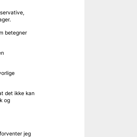
servative,
ager.
om betegner
en
orlige
 at det ikke kan
sk og
forventer jeg