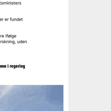
tsministers
der er fundet
re ifølge
forskning, uden
mme i regering