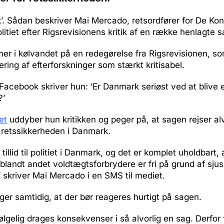
’. Sådan beskriver Mai Mercado, retsordfører for De Kon
litiet efter Rigsrevisionens kritik af en række henlagte s
er i kølvandet på en redegørelse fra Rigsrevisionen, s
ering af efterforskninger som stærkt kritisabel.
 Facebook skriver hun: ’Er Danmark seriøst ved at blive 
?’
et
uddyber hun kritikken og peger på, at sagen rejser alv
retssikkerheden i Danmark.
tillid til politiet i Danmark, og det er komplet uholdbart,
landt andet voldtægtsforbrydere er fri på grund af sju
 skriver Mai Mercado i en SMS til mediet.
er samtidig, at der bør reageres hurtigt på sagen.
følgelig drages konsekvenser i så alvorlig en sag. Derfor 