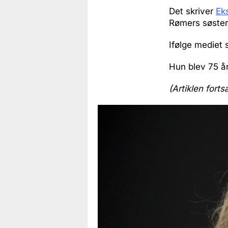
Det skriver
Ek
Rømers søster
Ifølge mediet 
Hun blev 75 å
(Artiklen forts