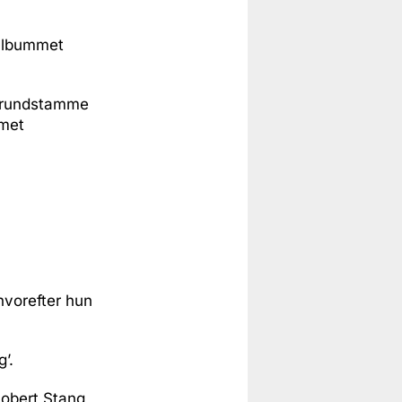
 albummet
 grundstamme
mmet
hvorefter hun
’.
Robert Stang