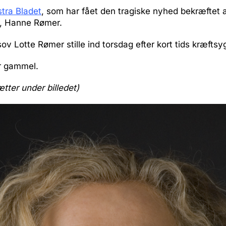
stra Bladet
, som har fået den tragiske nyhed bekræftet a
, Hanne Rømer.
sov Lotte Rømer stille ind torsdag efter kort tids kræfts
r gammel.
ætter under billedet)