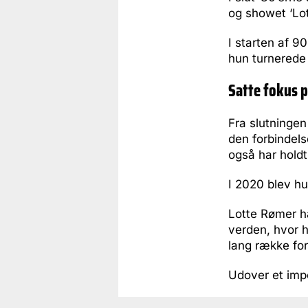
og showet ‘Lo
I starten af 
hun turnerede 
Satte fokus p
Fra slutningen 
den forbindels
også har hold
I 2020 blev h
Lotte Rømer h
verden, hvor h
lang række fore
Udover et impo