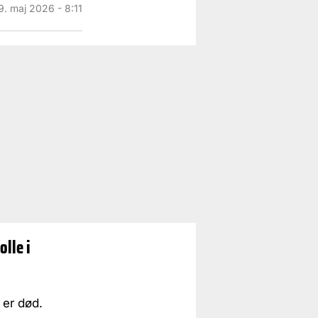
9. maj 2026 - 8:11
olle i
 er død.