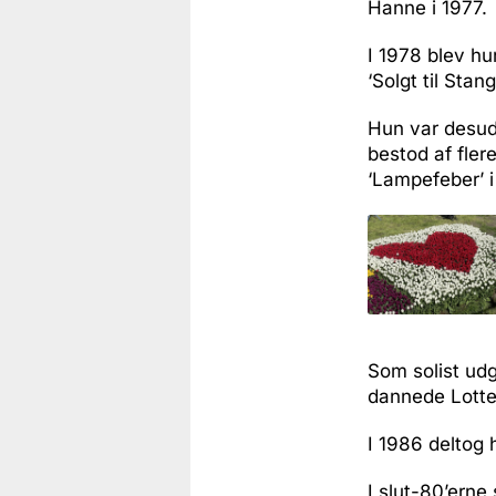
Hanne i 1977.
I 1978 blev hu
‘Solgt til Stang
Hun var desud
bestod af fle
‘Lampefeber’ i
Som solist udg
dannede Lotte
I 1986 deltog 
I slut-80’erne