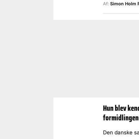
Af:
Simon Holm 
Hun blev kend
formidlingen
Den danske san