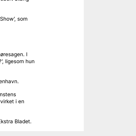
 Show’, som
høresagen. I
’, ligesom hun
benhavn.
unstens
irket i en
kstra Bladet.