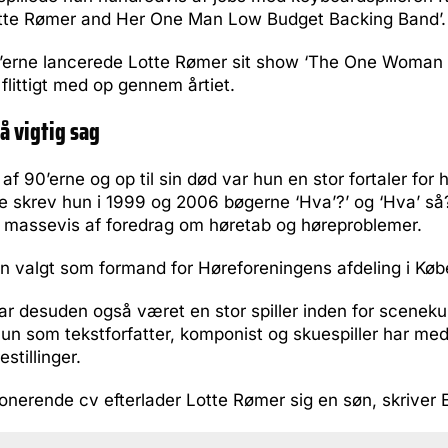
tte Rømer and Her One Man Low Budget Backing Band’.
90’erne lancerede Lotte Rømer sit show ‘The One Woman
flittigt med op gennem årtiet.
å vigtig sag
af 90’erne og op til sin død var hun en stor fortaler for 
e skrev hun i 1999 og 2006 bøgerne ‘Hva’?’ og ‘Hva’ så?
t massevis af foredrag om høretab og høreproblemer.
un valgt som formand for Høreforeningens afdeling i Kø
ar desuden også været en stor spiller inden for scenek
un som tekstforfatter, komponist og skuespiller har medv
stillinger.
nerende cv efterlader Lotte Rømer sig en søn, skriver E