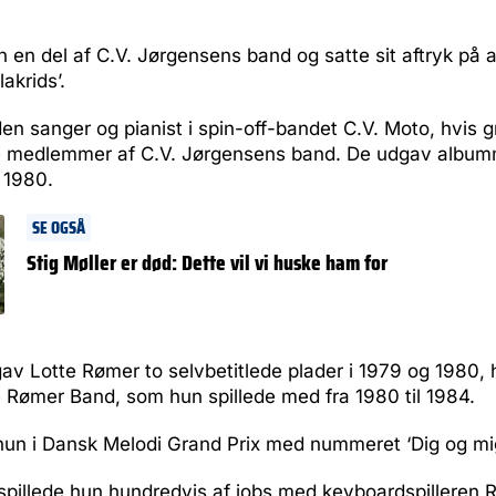
n en del af C.V. Jørgensens band og satte sit aftryk på
lakrids’.
en sanger og pianist i spin-off-bandet C.V. Moto, hvis
re medlemmer af C.V. Jørgensens band. De udgav albu
 1980.
SE OGSÅ
Stig Møller er død: Dette vil vi huske ham for
av Lotte Rømer to selvbetitlede plader i 1979 og 1980, 
 Rømer Band, som hun spillede med fra 1980 til 1984.
hun i Dansk Melodi Grand Prix med nummeret ‘Dig og mig
 spillede hun hundredvis af jobs med keyboardspilleren 