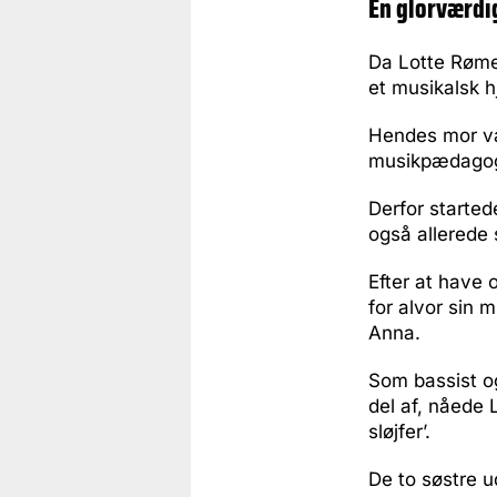
En glorværdi
Da Lotte Rømer
et musikalsk h
Hendes mor va
musikpædagog
Derfor startede
også allerede
Efter at have
for alvor sin 
Anna.
Som bassist o
del af, nåede 
sløjfer’.
De to søstre 