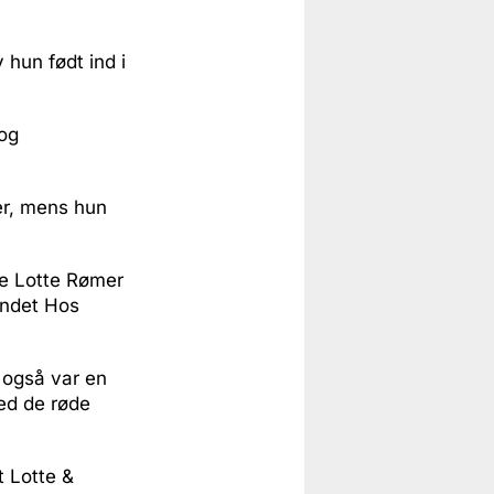
hun født ind i
 og
der, mens hun
de Lotte Rømer
bandet Hos
 også var en
med de røde
 Lotte &