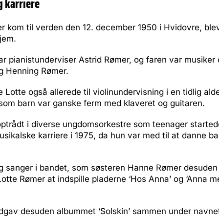
g karriere
 kom til verden den 12. december 1950 i Hvidovre, blev 
jem.
r pianistunderviser Astrid Rømer, og faren var musiker
 Henning Rømer.
 Lotte også allerede til violinundervisning i en tidlig al
 som barn var ganske ferm med klaveret og guitaren.
 optrådt i diverse ungdomsorkestre som teenager starte
musikalske karriere i 1975, da hun var med til at danne 
g sanger i bandet, som søsteren Hanne Rømer desuden
Lotte Rømer at indspille pladerne ‘Hos Anna’ og ‘Anna 
udgav desuden albummet ‘Solskin’ sammen under navnet