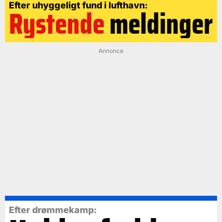
Efter uhyggeligt fund i lufthavn:
Rystende
meldinger
Annonce
Efter drømmekamp: