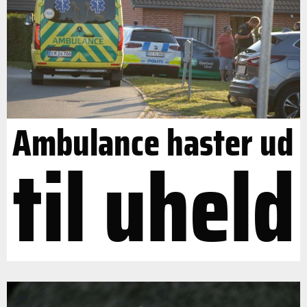
Ambulance haster ud
til uheld