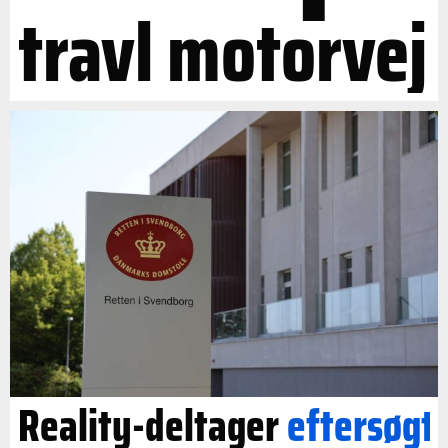
travl motorvej
Reality-deltager
eftersøgt