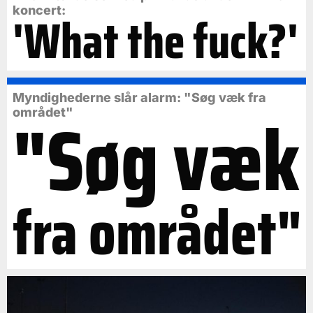
koncert:
'What the fuck?'
Myndighederne slår alarm: "Søg væk fra
"Søg væk
området"
fra området"