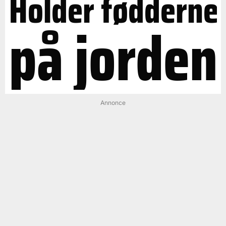
Holder fødderne
på jorden
Annonce