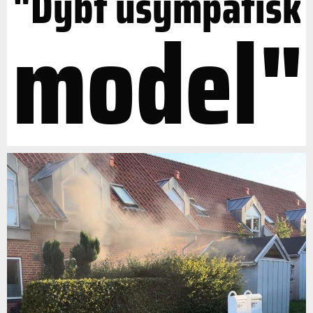
"Dybt usympatisk
model"