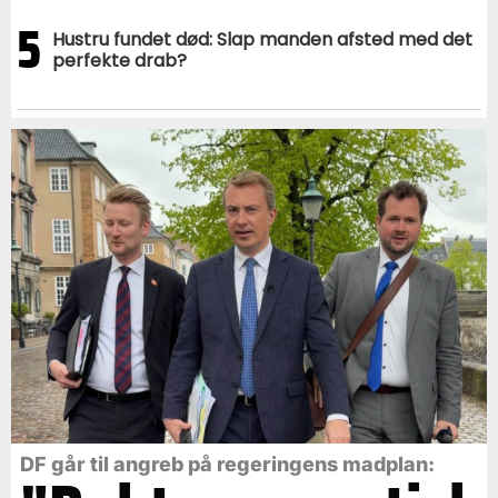
5
Hustru fundet død: Slap manden afsted med det
perfekte drab?
DF går til angreb på regeringens madplan: