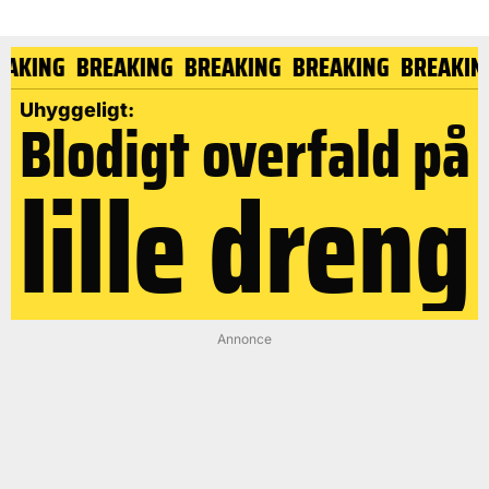
EAKING
BREAKING
BREAKING
BREAKING
BREAKI
Uhyggeligt:
Blodigt overfald på
lille dreng
Annonce