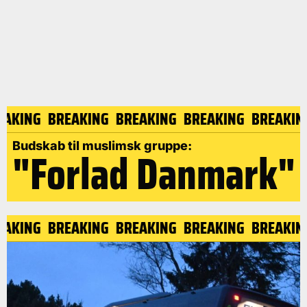
EAKING
BREAKING
BREAKING
BREAKING
BREAKI
Budskab til muslimsk gruppe:
"Forlad Danmark"
EAKING
BREAKING
BREAKING
BREAKING
BREAKI