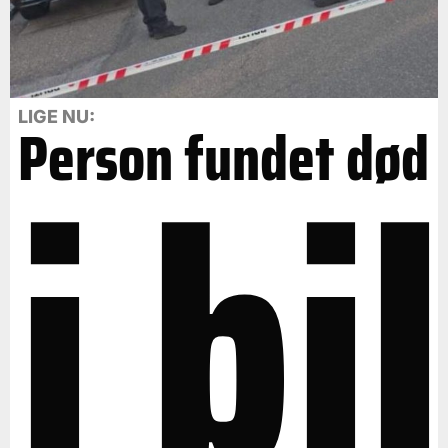
i bil
LIGE NU:
Person fundet død