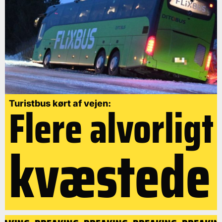
Flere alvorligt
Turistbus kørt af vejen:
kvæstede