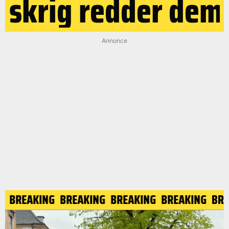
skrig redder dem
Annonce
BREAKING
BREAKING
BREAKING
BREAKING
BREA