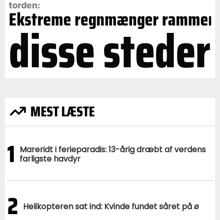
torden:
Ekstreme regnmænger rammer
disse steder
MEST LÆSTE
1
Mareridt i ferieparadis: 13-årig dræbt af verdens
farligste havdyr
2
Helikopteren sat ind: Kvinde fundet såret på ø