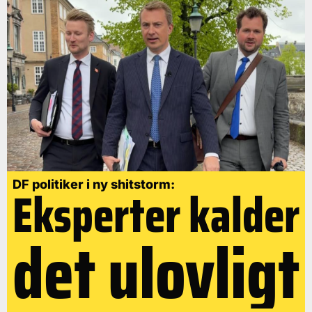
DF politiker i ny shitstorm:
Eksperter kalder
det ulovligt