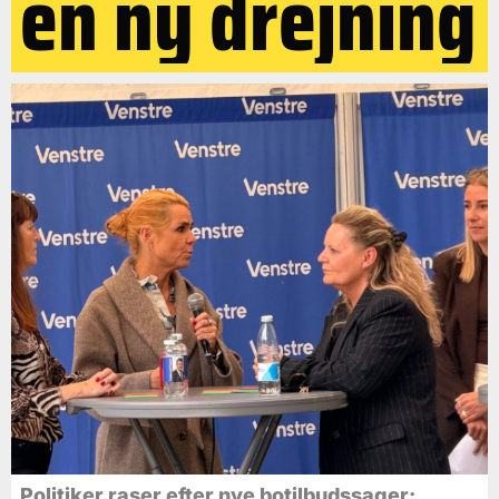
en ny drejning
Politiker raser efter nye botilbudssager: