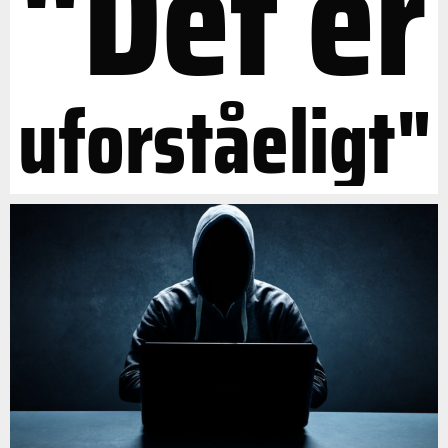
"Det er
uforståeligt"