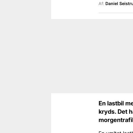
Af:
Daniel Seistr
En lastbil m
kryds. Det h
morgentraf