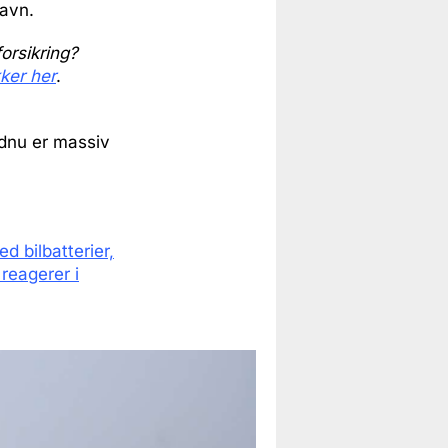
Havn.
orsikring?
kker her
.
ndnu er massiv
d bilbatterier,
reagerer i