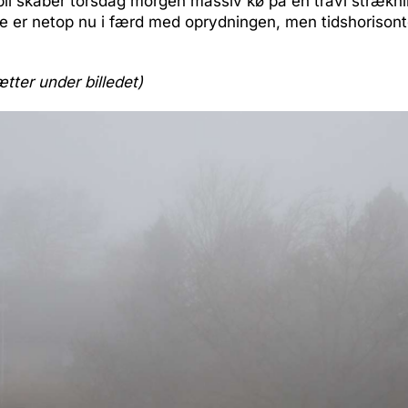
bil skaber torsdag morgen massiv kø på en travl strækni
 er netop nu i færd med oprydningen, men tidshorisonte
ætter under billedet)