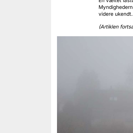
En væltet last
Myndighederne
videre ukendt.
(Artiklen forts