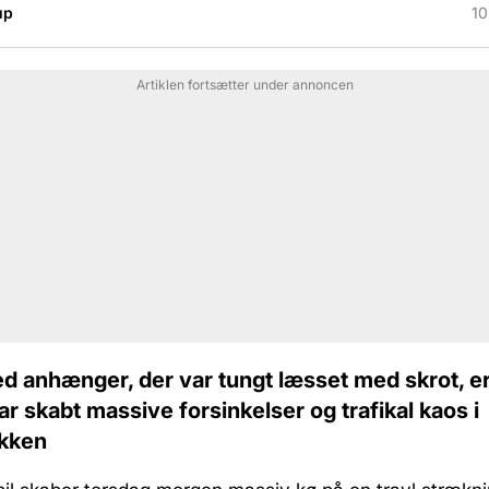
up
10
Artiklen fortsætter under annoncen
ed anhænger, der var tungt læsset med skrot, er 
ar skabt massive forsinkelser og trafikal kaos i
ikken