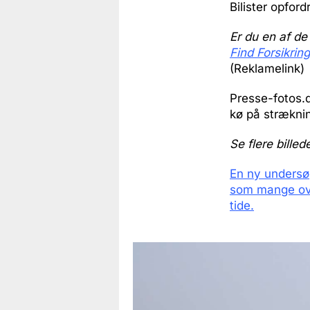
Bilister opfor
Er du en af de
Find Forsikrin
(Reklamelink)
Presse-fotos.d
kø på strækni
Se flere billed
En ny undersøg
som mange over
tide.