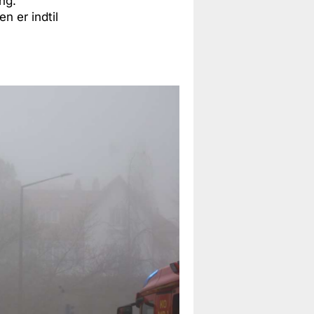
ng.
n er indtil