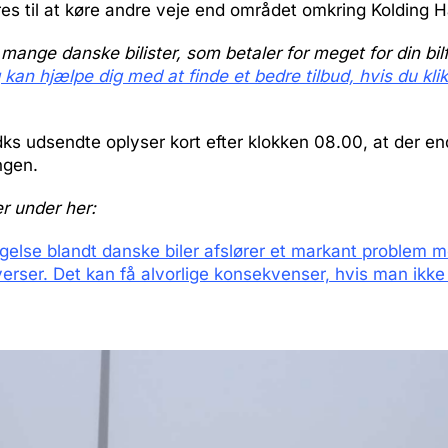
dres til at køre andre veje end området omkring Kolding 
 mange danske bilister, som betaler for meget for din bilf
g kan hjælpe dig med at finde et bedre tilbud, hvis du kli
ks udsendte oplyser kort efter klokken 08.00, at der e
ngen.
er under her:
else blandt danske biler afslører et markant problem me
ser. Det kan få alvorlige konsekvenser, hvis man ikke 