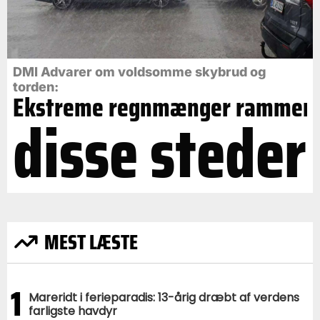
DMI Advarer om voldsomme skybrud og
torden:
Ekstreme regnmænger rammer
disse steder
MEST LÆSTE
1
Mareridt i ferieparadis: 13-årig dræbt af verdens
farligste havdyr