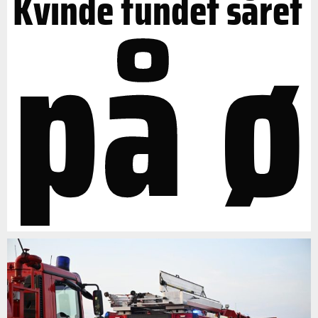
på ø
Kvinde fundet såret