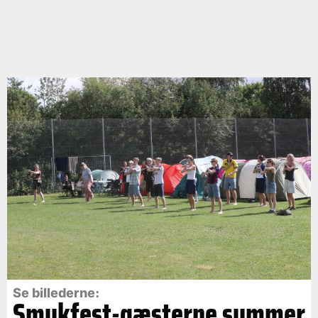
Se billederne:
Smukfest-gæsterne summer