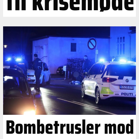
til krisemøde
Bombetrusler mod