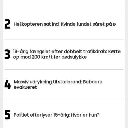
2
Helikopteren sat ind: Kvinde fundet såret på ø
3
19-årig fængslet efter dobbelt trafikdrab: Kørte
op mod 200 km/t før dødsulykke
4
Massiv udrykning til storbrand: Beboere
evakueret
5
Politiet efterlyser 15-årig: Hvor er hun?