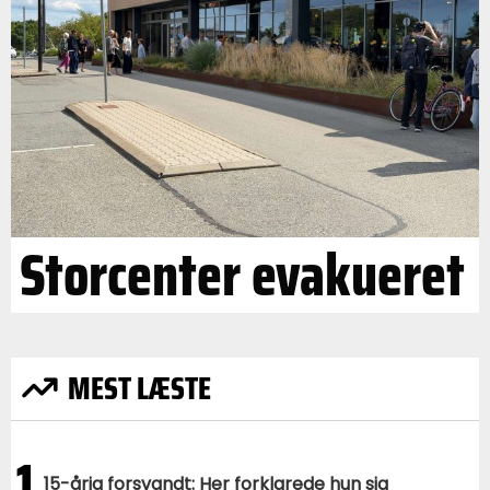
Storcenter evakueret
MEST LÆSTE
1
15-årig forsvandt: Her forklarede hun sig