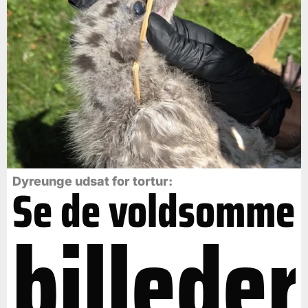
Dyreunge udsat for tortur:
Se de voldsomme
billeder