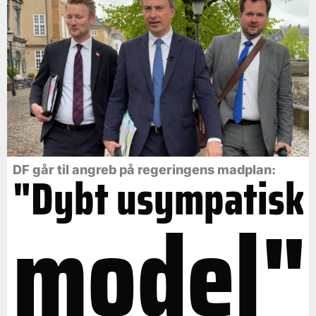
DF går til angreb på regeringens madplan:
"Dybt usympatisk
model"