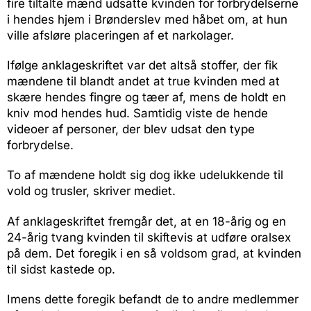
fire tiltalte mænd udsatte kvinden for forbrydelserne
i hendes hjem i Brønderslev med håbet om, at hun
ville afsløre placeringen af et narkolager.
Ifølge anklageskriftet var det altså stoffer, der fik
mændene til blandt andet at true kvinden med at
skære hendes fingre og tæer af, mens de holdt en
kniv mod hendes hud. Samtidig viste de hende
videoer af personer, der blev udsat den type
forbrydelse.
To af mændene holdt sig dog ikke udelukkende til
vold og trusler, skriver mediet.
Af anklageskriftet fremgår det, at en 18-årig og en
24-årig tvang kvinden til skiftevis at udføre oralsex
på dem. Det foregik i en så voldsom grad, at kvinden
til sidst kastede op.
Imens dette foregik befandt de to andre medlemmer