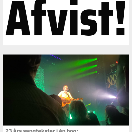
Afvist!
23 års sangtekster i én bog: