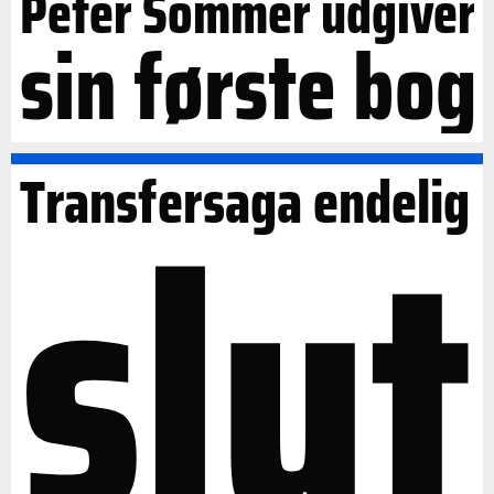
Peter Sommer udgiver
sin første bog
slut
Transfersaga endelig