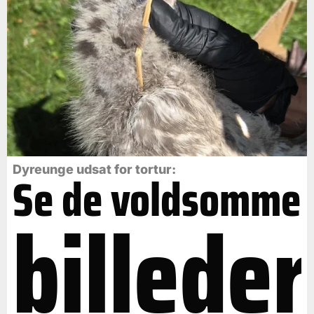
Dyreunge udsat for tortur:
Se de voldsomme
billeder