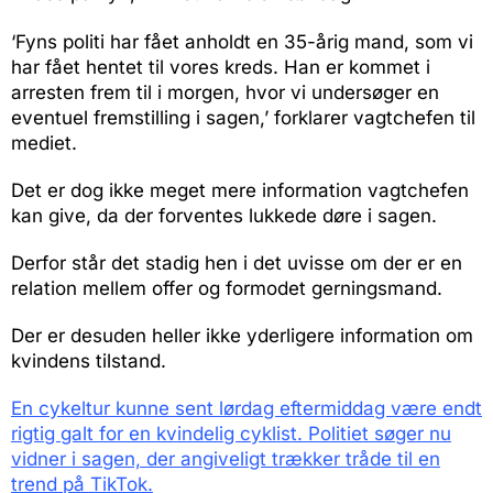
‘Fyns politi har fået anholdt en 35-årig mand, som vi
har fået hentet til vores kreds. Han er kommet i
arresten frem til i morgen, hvor vi undersøger en
eventuel fremstilling i sagen,’ forklarer vagtchefen til
mediet.
Det er dog ikke meget mere information vagtchefen
kan give, da der forventes lukkede døre i sagen.
Derfor står det stadig hen i det uvisse om der er en
relation mellem offer og formodet gerningsmand.
Der er desuden heller ikke yderligere information om
kvindens tilstand.
En cykeltur kunne sent lørdag eftermiddag være endt
rigtig galt for en kvindelig cyklist. Politiet søger nu
vidner i sagen, der angiveligt trækker tråde til en
trend på TikTok.