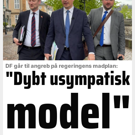
DF går til angreb på regeringens madplan:
"Dybt usympatisk
model"