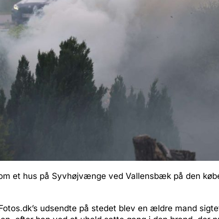
g om et hus på Syvhøjvænge ved Vallensbæk på den kø
Fotos.dk’s udsendte på stedet blev en ældre mand sigtet 