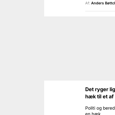
Af:
Anders Bøttc
Det ryger lig
hæk til et a
Politi og bered
en hæk.