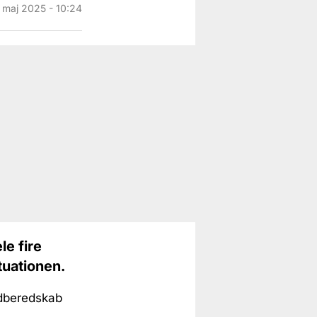
. maj 2025 - 10:24
le fire
tuationen.
ndberedskab