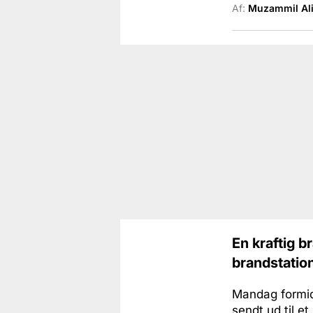
Af:
Muzammil Al
En kraftig b
brandstation
Mandag formid
sendt ud til et