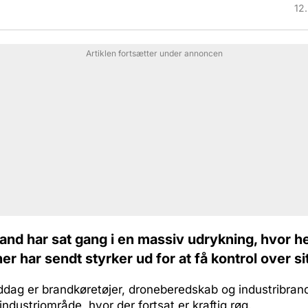
i
12
Artiklen fortsætter under annoncen
rand har sat gang i en massiv udrykning, hvor he
er har sendt styrker ud for at få kontrol over si
dag er brandkøretøjer, droneberedskab og industribra
 industriområde, hvor der fortsat er kraftig røg.