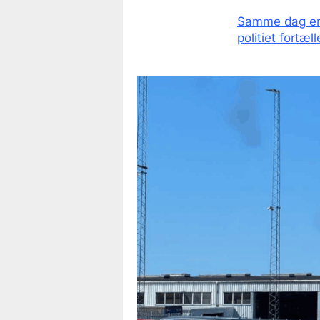
Samme dag er 
politiet fortæl