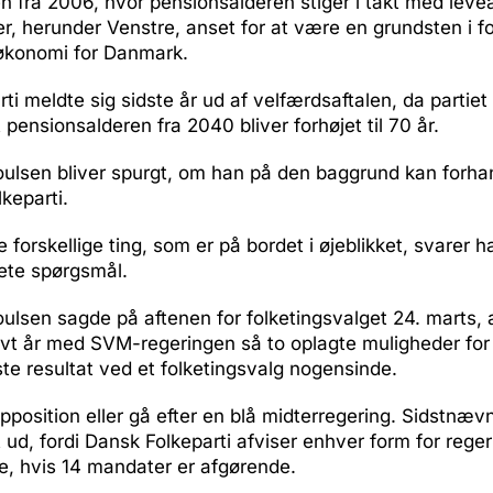
n fra 2006, hvor pensionsalderen stiger i takt med levea
er, herunder Venstre, anset for at være en grundsten i for
 økonomi for Danmark.
ti meldte sig sidste år ud af velfærdsaftalen, da partiet 
 pensionsalderen fra 2040 bliver forhøjet til 70 år.
oulsen bliver spurgt, om han på den baggrund kan forha
keparti.
 forskellige ting, som er på bordet i øjeblikket, svarer 
rete spørgsmål.
ulsen sagde på aftenen for folketingsvalget 24. marts, a
lvt år med SVM-regeringen så to oplagte muligheder for 
gste resultat ved et folketingsvalg nogensinde.
opposition eller gå efter en blå midterregering. Sidstnævn
t ud, fordi Dansk Folkeparti afviser enhver form for rege
e, hvis 14 mandater er afgørende.