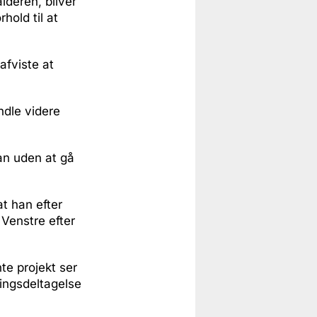
lderen, bliver
hold til at
afviste at
ndle videre
han uden at gå
t han efter
Venstre efter
te projekt ser
ringsdeltagelse