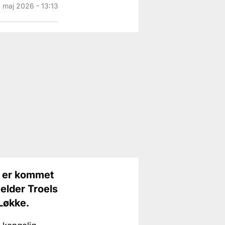
. maj 2026 - 13:13
er er kommet
melder Troels
Løkke.