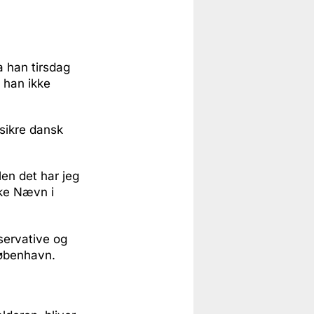
a han tirsdag
, han ikke
 sikre dansk
Men det har jeg
ske Nævn i
servative og
København.