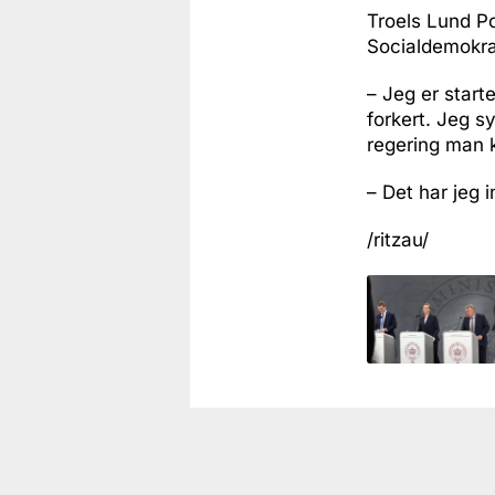
Troels Lund Po
Socialdemokra
– Jeg er start
forkert. Jeg s
regering man k
– Det har jeg i
/ritzau/