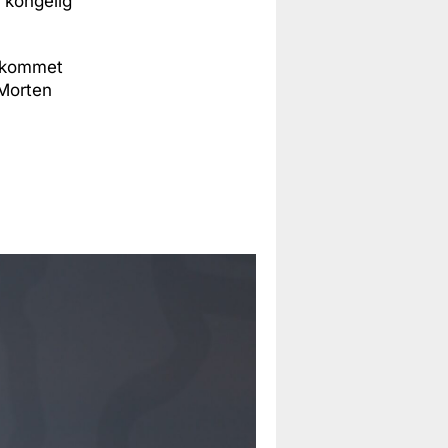
 kongelig
r kommet
 Morten