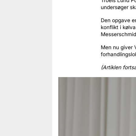
Troels Lund P
undersøger sk
Den opgave er 
konflikt i kø
Messerschmidt
Men nu giver V
forhandlingslo
(Artiklen forts