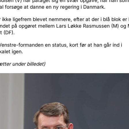
oulsen (V) har påtaget sig en svær opgave, når han som
al forsøge at danne en ny regering i Danmark.
ikke ligefrem blevet nemmere, efter at der i blå blok e
lvandet på opgøret mellem Lars Løkke Rasmussen (M) og
 (DF).
enstre-formanden en status, kort før at han går ind i
kalet igen.
ætter under billedet)