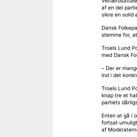
Velfærdsaftale
af en del parti
sikre en solid
Dansk Folkepar
stemme for, at
Troels Lund P
med Dansk Fol
– Der er mange
ind i det konk
Troels Lund Po
knap tre et ha
partiets dårli
Enten at gå i 
fortsat umulig
af Moderatern