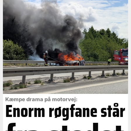
Kæmpe drama på motorvej:
Enorm røgfane står