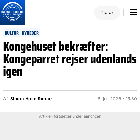
Tip os
KULTUR
NYHEDER
Kongehuset bekræfter:
Kongeparret rejser udenlands
igen
Af:
Simon Holm Rønne
8. jul. 2026 - 15:30
Artiklen fortsætter under annoncen