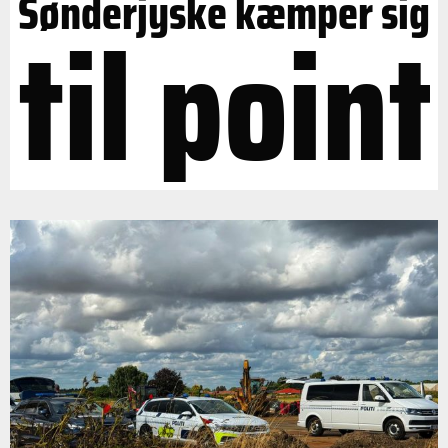
Sønderjyske kæmper sig
til point