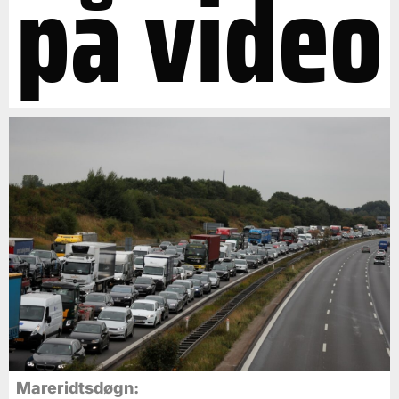
på video
Mareridtsdøgn: