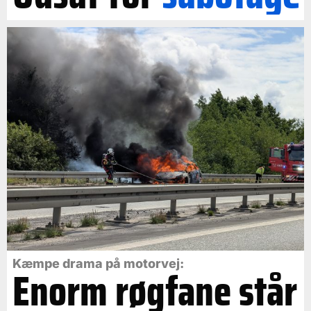
Kæmpe drama på motorvej:
Enorm røgfane står