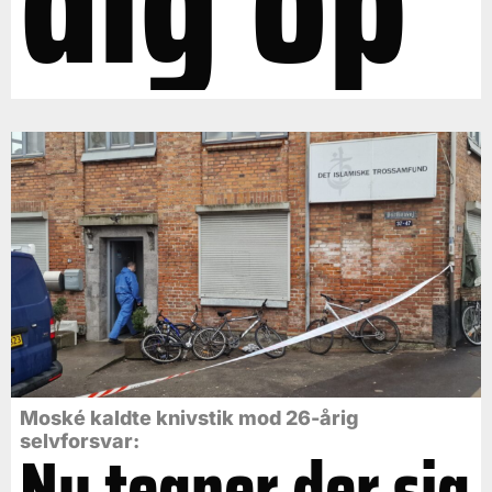
dig op"
Moské kaldte knivstik mod 26-årig
selvforsvar:
Nu tegner der sig