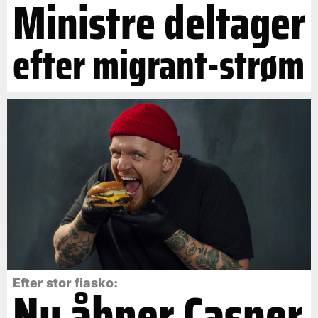
Ministre deltager
efter migrant-strøm
Efter stor fiasko:
Nu åbner Casper