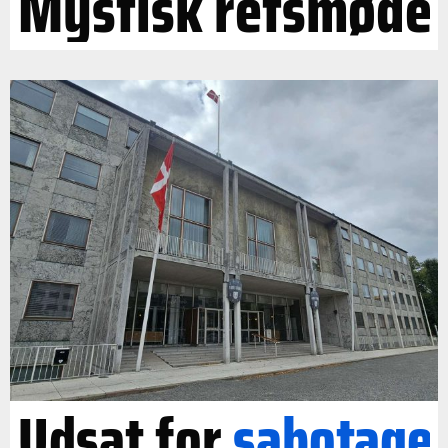
Mystisk retsmøde
Udsat for
sabotage